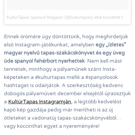
KultúrTapas Spanyol Magazin (@kulturtapas) által közzétett fénykép
Ennek örömére úgy döntöttünk, hogy meghirdetjük
első Instagram-játékunkat, amelyben
egy „ízletes”
magyar nyelvű tapas-szakácskönyvet és egy üveg
üde spanyol fehérbort nyerhettek
. Nem kell mást
tennetek, minthogy a pályaműnek szánt Insta-
képeteken a #kulturtapas mellé a #spanyolosok
hashtaget is odaírjátok. A szerkesztőség kedvenc
dobogós pályaműveit december elsejétől újraosztjuk
a
KultúrTapas Instagramján
, a legtöbb kedvelést
kapó kép gazdája pedig már merítheti is az új
ötleteket a vadonatúj tapas-szakácskönyvéből…
vagy koccinthat egyet a nyereményére!