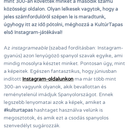
mint 300-an követtek minket a második számú
közösségi oldalon. Olyan lelkesek vagytok, hogy a
jeles számfordulóról szépen le is maradtunk,
úgyhogy itt az idő pótolni, méghozzá a KultúrTapas
első Instagram-játékával!
Az
instagrameable
(szabad fordításban: Instagram-
gyanús) azon lenyűgöző spanyol szavak egyike, ami
mindig mosolyra késztet minket. Pontosan úgy, mint
a képeitek. Egészen fantasztikus, hogy júniusban
indított
Instagram-oldalunkon
ma már több mint
300-an vagyunk olyanok, akik bevallottan és
reménytelenül imádjuk Spanyolországot. Ennek
legszebb lenyomatai azok a képek, amiket a
#kulturtapas
hashtaget használva velünk is
megosztotok, és amik ezt a csodás spanyolos
szenvedélyt sugározzák.