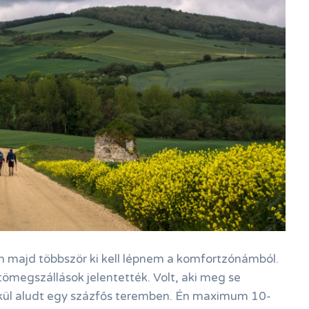
n majd többször ki kell lépnem a komfortzónámból.
ömegszállások jelentették. Volt, aki meg se
lkül aludt egy százfős teremben. Én maximum 10-