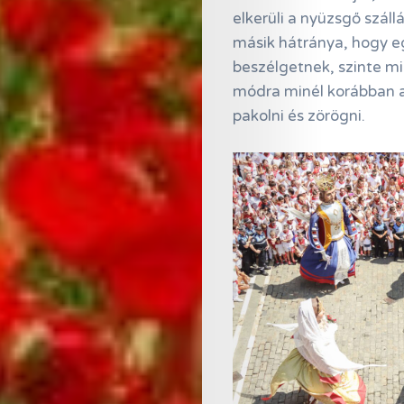
elkerüli a nyüzsgő száll
másik hátránya, hogy e
beszélgetnek, szinte mi
módra minél korábban a
pakolni és zörögni.