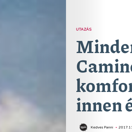
UTAZÁS
Minden
Camin
komfo
innen é
Kedves Panni
2017.11