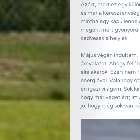
Azért, mert ez egy külö
és már a kereszténység e
mintha egy kapu lenne ég
megéri, mert gyönyörű a
kedvesek a helyiek.
Május végén indultam, 
árnyalatot. Ahogy feléb
élni akarok. Ezért nem f
energiával. Valahogy o
én igazi világom. Sok k
hogy már véget ért; itt
jó, hogy még sok van há