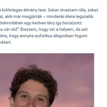
különleges élmény lesz. Sokat olvastam róla, sokat
l, akik már megjárták – mindenki élete legszebb
ándokirodában egy kedves lány így búcsúzott:
 vár rád”. Éreztem, hogy ott a helyem, de azt
na, hogy ennyire euforikus állapotban fogom
métert.