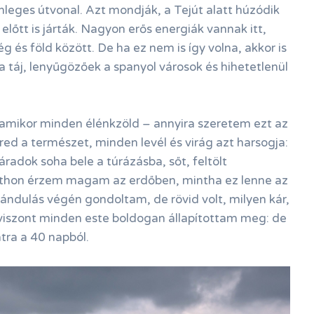
nleges útvonal. Azt mondják, a Tejút alatt húzódik
lőtt is járták. Nagyon erős energiák vannak itt,
 és föld között. De ha ez nem is így volna, akkor is
 táj, lenyűgözőek a spanyol városok és hihetetlenül
amikor minden élénkzöld – annyira szeretem ezt az
red a természet, minden levél és virág azt harsogja:
áradok soha bele a túrázásba, sőt, feltölt
tthon érzem magam az erdőben, mintha ez lenne az
irándulás végén gondoltam, de rövid volt, milyen kár,
 viszont minden este boldogan állapítottam meg: de
tra a 40 napból.