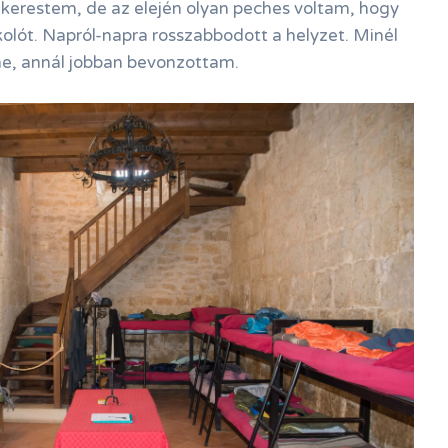
kerestem, de az elején olyan peches voltam, hogy
olót. Napról-napra rosszabbodott a helyzet. Minél
ne, annál jobban bevonzottam.