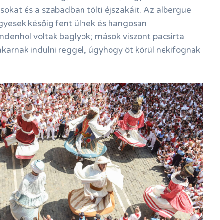
ásokat és a szabadban tölti éjszakáit. Az albergue
gyesek későig fent ülnek és hangosan
ndenhol voltak baglyok; mások viszont pacsirta
karnak indulni reggel, úgyhogy öt körül nekifognak