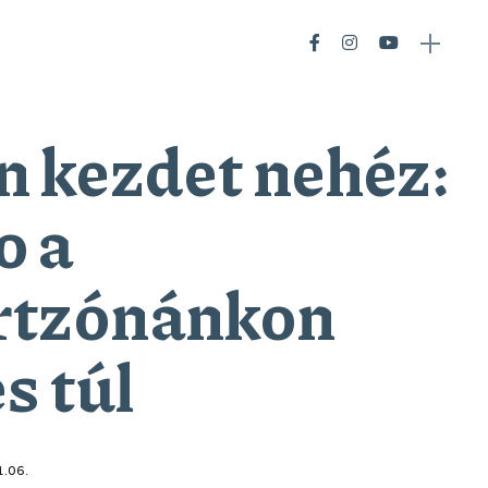
 kezdet nehéz:
o a
rtzónánkon
s túl
.06.