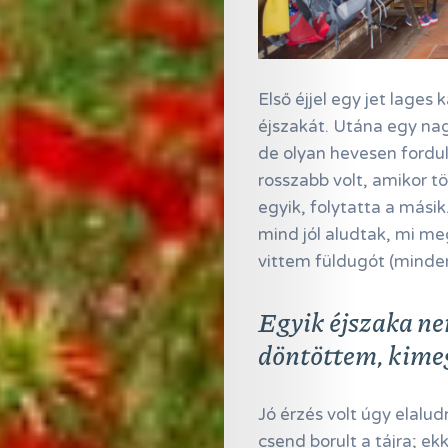
Első éjjel egy jet lages
éjszakát. Utána egy na
de olyan hevesen fordu
rosszabb volt, amikor tö
egyik, folytatta a mási
mind jól aludtak, mi me
vittem füldugót (minden
Egyik éjszaka ne
döntöttem, kimeg
Jó érzés volt úgy elalud
csend borult a tájra; e