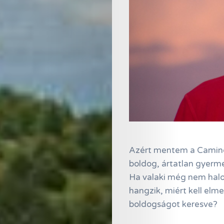
Azért mentem a Caminó
boldog, ártatlan gyerme
Ha valaki még nem halot
hangzik, miért kell elm
boldogságot keresve?