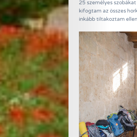
25 személyes szobákat 
kifogtam az összes hork
inkább tiltakoztam elle