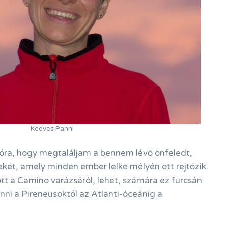
Kedves Panni
ra, hogy megtaláljam a bennem lévő önfeledt,
ket, amely minden ember lelke mélyén ott rejtőzik.
t a Camino varázsáról, lehet, számára ez furcsán
enni a Pireneusoktól az Atlanti-óceánig a