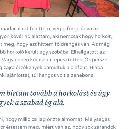
 kanadai aludt felettem, végig forgolódva az
gyon kövér nő alattam, aki nemcsak hogy horkolt,
lt meg, hogy azt hittem földrengés van. Az még
bb horkoló került egy szobába. Elhallgatott az
k. Vagy éppen kórusban repesztették. Ők persze
g zajra érzékenyek bámultuk a plafont. Hiába
ki ajánlotta), túl hangos volt a zenebona.
m bírtam tovább a horkolást és úgy
yek a szabad ég alá.
ni, hogy millió csillag őrizte álmomat. Mélységes
kkor értettem meg, miért van az, hogy sok zarándok