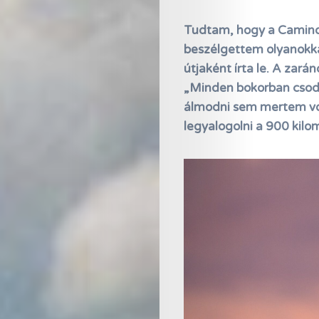
Tudtam, hogy a Camino 
beszélgettem olyanokka
útjaként írta le. A zar
„Minden bokorban csoda
álmodni sem mertem vol
legyalogolni a 900 kilo