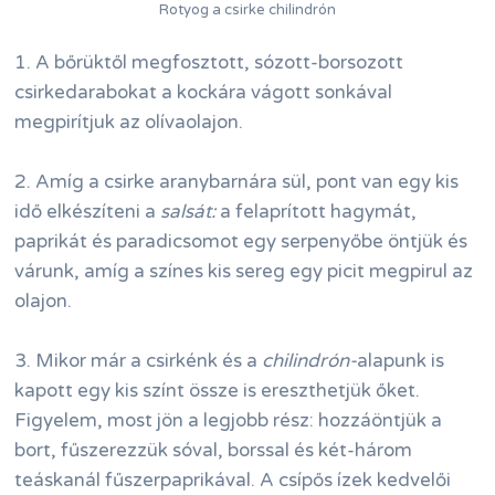
Rotyog a csirke chilindrón
1. A bőrüktől megfosztott, sózott-borsozott
csirkedarabokat a kockára vágott sonkával
megpirítjuk az olívaolajon.
2. Amíg a csirke aranybarnára sül, pont van egy kis
idő elkészíteni a
salsát:
a felaprított hagymát,
paprikát és paradicsomot egy serpenyőbe öntjük és
várunk, amíg a színes kis sereg egy picit megpirul az
olajon.
3. Mikor már a csirkénk és a
chilindrón-
alapunk is
kapott egy kis színt össze is ereszthetjük őket.
Figyelem, most jön a legjobb rész: hozzáöntjük a
bort, fűszerezzük sóval, borssal és két-három
teáskanál fűszerpaprikával. A csípős ízek kedvelői