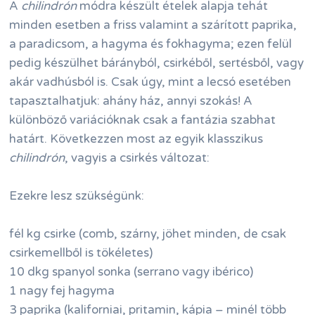
A
chilindrón
módra készült ételek alapja tehát
minden esetben a friss valamint a szárított paprika,
a paradicsom, a hagyma és fokhagyma; ezen felül
pedig készülhet bárányból, csirkéből, sertésből, vagy
akár vadhúsból is. Csak úgy, mint a lecsó esetében
tapasztalhatjuk: ahány ház, annyi szokás! A
különböző variációknak csak a fantázia szabhat
határt. Következzen most az egyik klasszikus
chilindrón
, vagyis a csirkés változat:
Ezekre lesz szükségünk:
fél kg csirke (comb, szárny, jöhet minden, de csak
csirkemellből is tökéletes)
10 dkg spanyol sonka (serrano vagy ibérico)
1 nagy fej hagyma
3 paprika (kaliforniai, pritamin, kápia – minél több