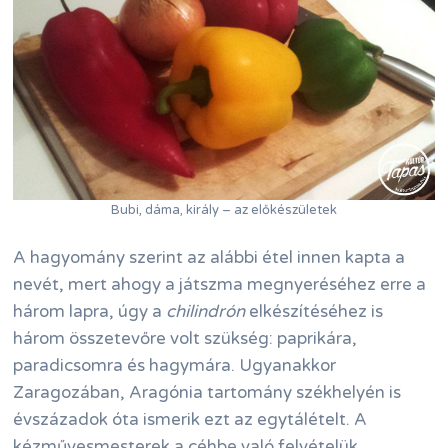
Bubi, dáma, király – az előkészületek
A hagyomány szerint az alábbi étel innen kapta a
nevét, mert ahogy a játszma megnyeréséhez erre a
három lapra, úgy a
chilindrón
elkészítéséhez is
három összetevőre volt szükség: paprikára,
paradicsomra és hagymára. Ugyanakkor
Zaragozában, Aragónia tartomány székhelyén is
évszázadok óta ismerik ezt az egytálételt. A
kézművesmesterek a céhbe való felvételük