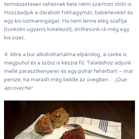
természetesen tehetnek bele némi szárított chilit is.
Hozzáadjuk a darabolt fokhagymát, babérlevelet és
egy kis rozmaringágat. Ha nem lenne elég szaftja
(tunkolni ugyanis kötelező!), önthetünk rá még egy
kis vizet.
4. Mire a bor alkoholtartalma elpárolog, a csirke is
megpuhul és a szósz is készre fő. Tálaláshoz adjunk
mellé parasztkenyeret és egy pohár fehérbort – már
persze, ha maradt még belőle az üvegben…
¡Que
aproveche!