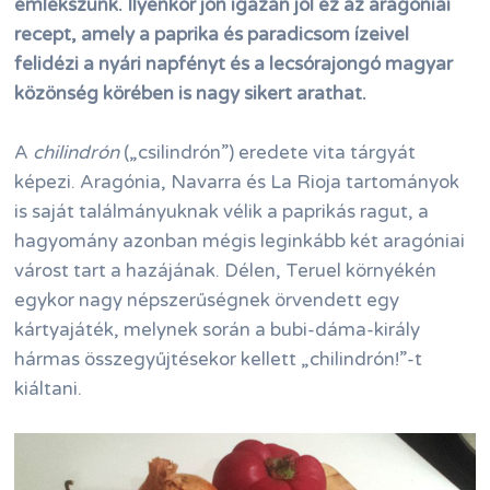
emlékszünk. Ilyenkor jön igazán jól ez az aragóniai
recept, amely a paprika és paradicsom ízeivel
felidézi a nyári napfényt és a lecsórajongó magyar
közönség körében is nagy sikert arathat.
A
chilindrón
(„csilindrón”) eredete vita tárgyát
képezi. Aragónia, Navarra és La Rioja tartományok
is saját találmányuknak vélik a paprikás ragut, a
hagyomány azonban mégis leginkább két aragóniai
várost tart a hazájának. Délen, Teruel környékén
egykor nagy népszerűségnek örvendett egy
kártyajáték, melynek során a bubi-dáma-király
hármas összegyűjtésekor kellett „chilindrón!”-t
kiáltani.