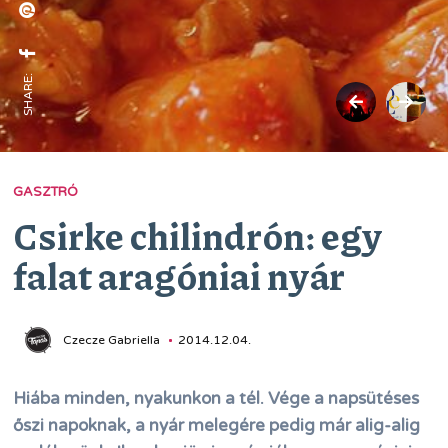
SHARE:
GASZTRÓ
Csirke chilindrón: egy
falat aragóniai nyár
Czecze Gabriella
2014.12.04.
Hiába minden, nyakunkon a tél. Vége a napsütéses
őszi napoknak, a nyár melegére pedig már alig-alig