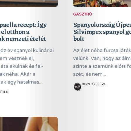
Adatkezelés
GASZTRÓ
paella recept: Így
Spanyolország Újpes
Search
el otthon a
Silvimpex spanyol 
k nemzeti ételét
bolt
z év spanyol kulináriai
Az élet néha furcsa játé
nem vesznek el,
velünk. Van, hogy az álm
 átalakulnak és fel-
szinte a szemünk előtt f
ak néha. Akár a
szét, és nem...
ak egy hatalmas...
REZNICSEK ÉVA
PÉTER