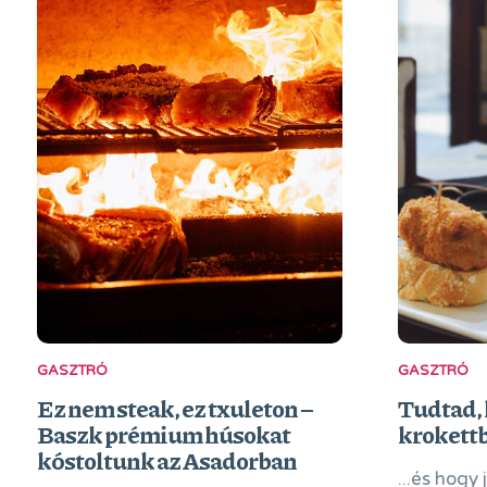
GASZTRÓ
GASZTRÓ
Ez nem steak, ez txuleton –
Tudtad, 
Baszk prémium húsokat
krokettb
kóstoltunk az Asadorban
...és hogy