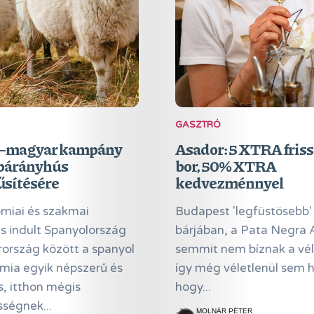
GASZTRÓ
–magyar kampány
Asador: 5 XTRA friss
 bárányhús
bor, 50% XTRA
űsítésére
kedvezménnyel
miai és szakmai
Budapest 'legfüstösebb'
s indult Spanyolország
bárjában, a Pata Negra
ország között a spanyol
semmit nem bíznak a vél
mia egyik népszerű és
így még véletlenül sem 
s, itthon mégis
hogy...
ségnek...
MOLNÁR PÉTER