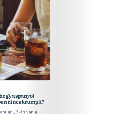
hogy a spanyol
en nincs krumpli?
 január 16-án van a