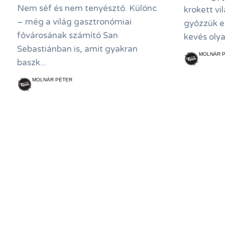
Nem séf és nem tenyésztő. Különc
krokett vi
– még a világ gasztronómiai
győzzük el
fővárosának számító San
kevés olya
Sebastiánban is, amit gyakran
MOLNÁR PÉ
baszk...
MOLNÁR PÉTER