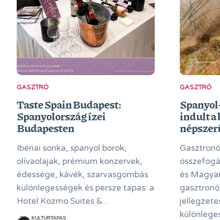
GASZTRÓ
GASZTRÓ
Taste Spain Budapest:
Spanyol
Spanyolország ízei
indult a
Budapesten
népszer
Ibériai sonka, spanyol borok,
Gasztronó
olívaolajak, prémium konzervek,
összefogá
édessége, kávék, szarvasgombás
és Magyar
különlegességek és persze tapas: a
gasztronó
Hotel Kozmo Suites &...
jellegzete
különleges
KULTÚRTAPAS