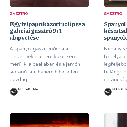
GASZTRÓ
GASZTRÓ
Egy felpaprikázott polip és a
Spanyol 
galíciai gasztró 9+1
készítsd 
alapvetése
spanyolo
A spanyol gasztronómia a
Néhány szá
hiedelmek ellenére közel sem
fortélyai 
merül ki a paellában és a jamón
legfeljebb
serranóban, hanem hihetetlen
fellángoln
gazdag...
narancság
MÉSZÁR KATA
MOLNÁR 