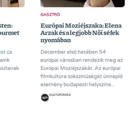
GASZTRÓ
ten:
Európai Moziéjszaka: Elena
gourmet
Arzak és a legjobb Női séfek
nyomában
kot űz
December első hetében 54
aink
európai városban rendezik meg az
oszlanak
Európai Moziéjszakát. Az európai
filmkultúra sokszínűségét ünneplő
esemény budapesti helyszíne...
KULTÚRTAPAS