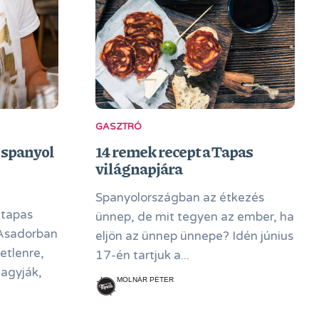
GASZTRÓ
 spanyol
14 remek recept a Tapas
világnapjára
Spanyolországban az étkezés
 tapas
ünnep, de mit tegyen az ember, ha
 Asadorban
eljön az ünnep ünnepe? Idén június
etlenre,
17-én tartjuk a...
hagyják,
MOLNÁR PÉTER