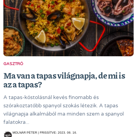
GASZTRÓ
Ma van a tapas világnapja, de mi is
az a tapas?
A tapas-kóstolásnál kevés finomabb és
szórakoztatóbb spanyol szokás létezik. A tapas
világnapja alkalmából ma minden szem a spanyol
falatokra...
MOLNÁR PÉTER | FRISSÍTVE: 2023. 06. 16.