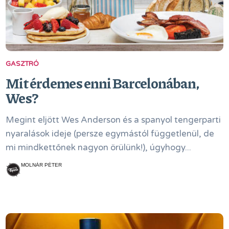
GASZTRÓ
Mit érdemes enni Barcelonában,
Wes?
Megint eljött Wes Anderson és a spanyol tengerparti
nyaralások ideje (persze egymástól függetlenül, de
mi mindkettőnek nagyon örülünk!), úgyhogy...
MOLNÁR PÉTER