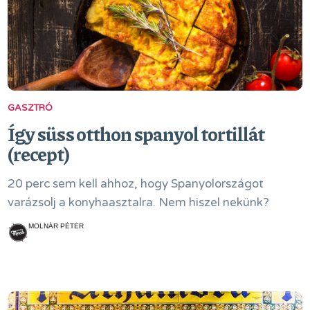
GASZTRÓ
Így süss otthon spanyol tortillát
(recept)
20 perc sem kell ahhoz, hogy Spanyolországot
varázsolj a konyhaasztalra. Nem hiszel nekünk?
MOLNÁR PÉTER