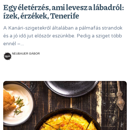
Egy életérzés, ami levesz a lábadról:
ízek, érzékek, Tenerife
A Kanári-szigetekről általában a pálmafás strandok
és a jó idő jut előszőr eszünkbe. Pedig a sziget több
ennél –...
NEUBAUER GÁBOR