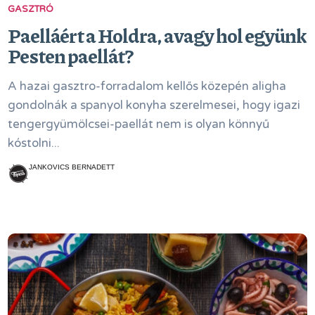
GASZTRÓ
Paelláért a Holdra, avagy hol együnk
Pesten paellát?
A hazai gasztro-forradalom kellős közepén aligha
gondolnák a spanyol konyha szerelmesei, hogy igazi
tengergyümölcsei-paellát nem is olyan könnyű
kóstolni...
JANKOVICS BERNADETT