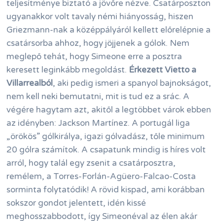
teljesítménye biztató a jövőre nézve. Csatárposzton
ugyanakkor volt tavaly némi hiányosság, hiszen
Griezmann-nak a középpályáról kellett előrelépnie a
csatársorba ahhoz, hogy jöjjenek a gólok. Nem
meglepő tehát, hogy Simeone erre a posztra
keresett leginkább megoldást.
Érkezett Vietto a
Villarrealból
, aki pedig ismeri a spanyol bajnokságot,
nem kell neki bemutatni, mit is tud ez a srác. A
végére hagytam azt, akitől a legtöbbet várok ebben
az idényben: Jackson Martínez. A portugál liga
„örökös” gólkirálya, igazi gólvadász, tőle minimum
20 gólra számítok. A csapatunk mindig is híres volt
arról, hogy talál egy zsenit a csatárposztra,
remélem, a Torres-Forlán-Agüero-Falcao-Costa
sorminta folytatódik! A rövid kispad, ami korábban
sokszor gondot jelentett, idén kissé
meghosszabbodott, így Simeonéval az élen akár