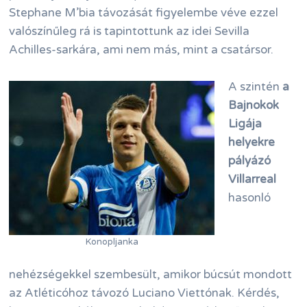
Stephane M’bia távozását figyelembe véve ezzel
valószínűleg rá is tapintottunk az idei Sevilla
Achilles-sarkára, ami nem más, mint a csatársor.
A szintén
a
Bajnokok
Ligája
helyekre
pályázó
Villarreal
hasonló
Konopljanka
nehézségekkel szembesült, amikor búcsút mondott
az Atléticóhoz távozó Luciano Viettónak. Kérdés,