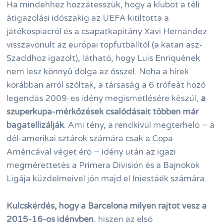
Ha mindehhez hozzátesszük, hogy a klubot a téli
átigazolási időszakig az UEFA kitiltotta a
játékospiacról és a csapatkapitány Xavi Hernández
visszavonult az európai topfutballtól (a katari asz-
Szaddhoz igazolt), látható, hogy Luis Enriquének
nem lesz könnyű dolga az ősszel. Noha a hírek
korábban arról szóltak, a társaság a 6 trófeát hozó
legendás 2009-es idény megismétlésére készül,
a
szuperkupa-mérkőzések csalódásait többen már
bagatellizálják
. Ami tény, a rendkívül megterhelő − a
dél-amerikai sztárok számára csak a Copa
Américával véget érő − idény után az igazi
megmérettetés a Primera División és a Bajnokok
Ligája küzdelmeivel jön majd el Iniestáék számára.
Kulcskérdés, hogy a Barcelona milyen rajtot vesz a
2015-16-os idényben
, hiszen az első