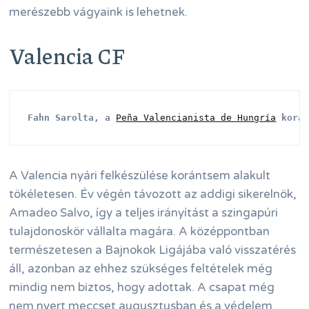
merészebb vágyaink is lehetnek.
Valencia CF
Fahn Sarolta, a 
Peña Valencianista de Hungría
 korá
A Valencia nyári felkészülése korántsem alakult
tökéletesen. Év végén távozott az addigi sikerelnök,
Amadeo Salvo, így a teljes irányítást a szingapúri
tulajdonoskör vállalta magára. A középpontban
természetesen a Bajnokok Ligájába való visszatérés
áll, azonban az ehhez szükséges feltételek még
mindig nem biztos, hogy adottak. A csapat még
nem nyert meccset augusztusban és a védelem