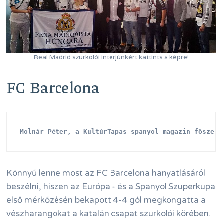
Real Madrid szurkolói interjúnkért kattints a képre!
FC Barcelona
Molnár Péter, a KultúrTapas spanyol magazin főszer
Könnyű lenne most az FC Barcelona hanyatlásáról
beszélni, hiszen az Európai- és a Spanyol Szuperkupa
első mérkőzésén bekapott 4-4 gól megkongatta a
vészharangokat a katalán csapat szurkolói körében.