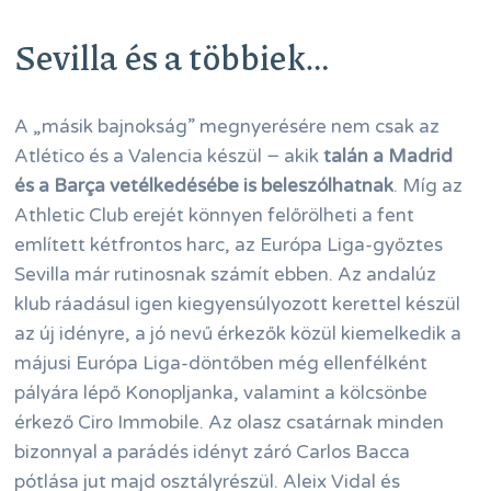
Sevilla és a többiek…
A „másik bajnokság” megnyerésére nem csak az
Atlético és a Valencia készül − akik
talán a Madrid
és a Barça vetélkedésébe is beleszólhatnak
. Míg az
Athletic Club erejét könnyen felőrölheti a fent
említett kétfrontos harc, az Európa Liga-győztes
Sevilla már rutinosnak számít ebben. Az andalúz
klub ráadásul igen kiegyensúlyozott kerettel készül
az új idényre, a jó nevű érkezők közül kiemelkedik a
májusi Európa Liga-döntőben még ellenfélként
pályára lépő Konopljanka, valamint a kölcsönbe
érkező Ciro Immobile. Az olasz csatárnak minden
bizonnyal a parádés idényt záró Carlos Bacca
pótlása jut majd osztályrészül. Aleix Vidal és