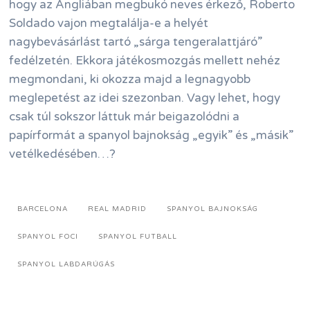
hogy az Angliában megbukó neves érkező, Roberto
Soldado vajon megtalálja-e a helyét
nagybevásárlást tartó „sárga tengeralattjáró”
fedélzetén. Ekkora játékosmozgás mellett nehéz
megmondani, ki okozza majd a legnagyobb
meglepetést az idei szezonban. Vagy lehet, hogy
csak túl sokszor láttuk már beigazolódni a
papírformát a spanyol bajnokság „egyik” és „másik”
vetélkedésében…?
BARCELONA
REAL MADRID
SPANYOL BAJNOKSÁG
SPANYOL FOCI
SPANYOL FUTBALL
SPANYOL LABDARÚGÁS