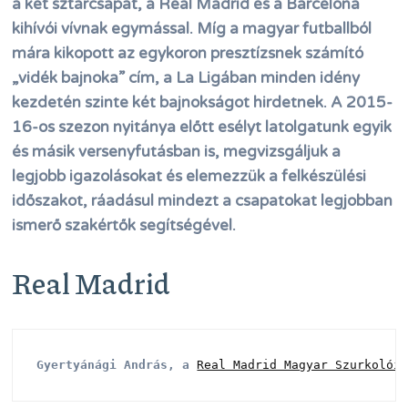
a két sztárcsapat, a Real Madrid és a Barcelona
kihívói vívnak egymással. Míg a magyar futballból
mára kikopott az egykoron presztízsnek számító
„vidék bajnoka” cím, a La Ligában minden idény
kezdetén szinte két bajnokságot hirdetnek. A 2015-
16-os szezon nyitánya előtt esélyt latolgatunk egyik
és másik versenyfutásban is, megvizsgáljuk a
legjobb igazolásokat és elemezzük a felkészülési
időszakot, ráadásul mindezt a csapatokat legjobban
ismerő szakértők segítségével.
Real Madrid
Gyertyánági András, a 
Real Madrid Magyar Szurkolói