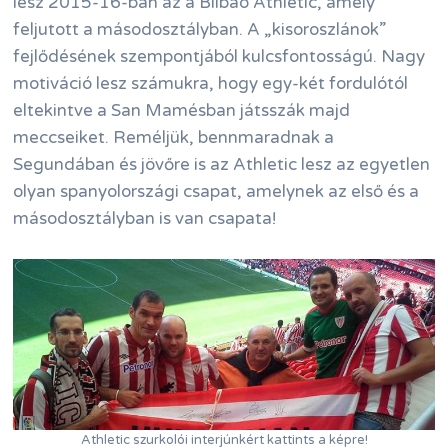
lesz 2015-16-ban az a Bilbao Athletic, amely
feljutott a másodosztályban. A „kisoroszlánok”
fejlődésének szempontjából kulcsfontosságú. Nagy
motiváció lesz számukra, hogy egy-két fordulótól
eltekintve a San Mamésban játsszák majd
meccseiket. Reméljük, bennmaradnak a
Segundában és jövőre is az Athletic lesz az egyetlen
olyan spanyolországi csapat, amelynek az első és a
másodosztályban is van csapata!
Athletic szurkolói interjúnkért kattints a képre!