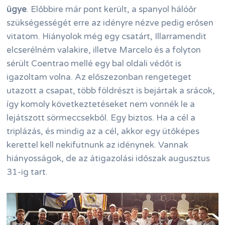
ügye
. Előbbire már pont került, a spanyol hálóőr
szükségességét erre az idényre nézve pedig erősen
vitatom. Hiányolok még egy csatárt, Illarramendit
elcserélném valakire, illetve Marcelo és a folyton
sérült Coentrao mellé egy bal oldali védőt is
igazoltam volna. Az előszezonban rengeteget
utazott a csapat, több földrészt is bejártak a srácok,
így komoly következtetéseket nem vonnék le a
lejátszott sörmeccsekből. Egy biztos. Ha a cél a
triplázás, és mindig az a cél, akkor egy ütőképes
kerettel kell nekifutnunk az idénynek. Vannak
hiányosságok, de az átigazolási időszak augusztus
31-ig tart.