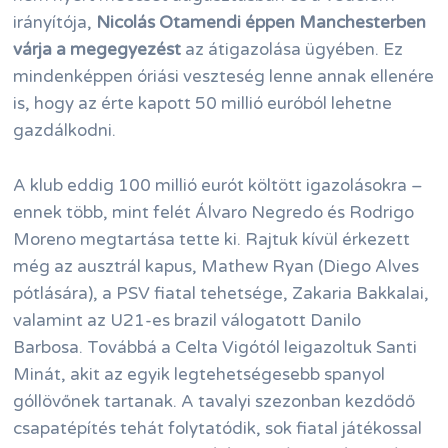
irányítója,
Nicolás Otamendi éppen Manchesterben
várja a megegyezést
az átigazolása ügyében. Ez
mindenképpen óriási veszteség lenne annak ellenére
is, hogy az érte kapott 50 millió euróból lehetne
gazdálkodni.
A klub eddig 100 millió eurót költött igazolásokra –
ennek több, mint felét Álvaro Negredo és Rodrigo
Moreno megtartása tette ki. Rajtuk kívül érkezett
még az ausztrál kapus, Mathew Ryan (Diego Alves
pótlására), a PSV fiatal tehetsége, Zakaria Bakkalai,
valamint az U21-es brazil válogatott Danilo
Barbosa. Továbbá a Celta Vigótól leigazoltuk Santi
Minát, akit az egyik legtehetségesebb spanyol
góllövőnek tartanak. A tavalyi szezonban kezdődő
csapatépítés tehát folytatódik, sok fiatal játékossal