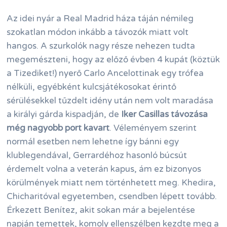
Az idei nyár a Real Madrid háza táján némileg
szokatlan módon inkább a távozók miatt volt
hangos. A szurkolók nagy része nehezen tudta
megemészteni, hogy az előző évben 4 kupát (köztük
a Tizediket!) nyerő Carlo Ancelottinak egy trófea
nélküli, egyébként kulcsjátékosokat érintő
sérülésekkel tűzdelt idény után nem volt maradása
a királyi gárda kispadján, de
Iker Casillas távozása
még nagyobb port kavart
. Véleményem szerint
normál esetben nem lehetne így bánni egy
klublegendával, Gerrardéhoz hasonló búcsút
érdemelt volna a veterán kapus, ám ez bizonyos
körülmények miatt nem történhetett meg. Khedira,
Chicharitóval egyetemben, csendben lépett tovább.
Érkezett Benítez, akit sokan már a bejelentése
napján temettek, komoly ellenszélben kezdte meg a