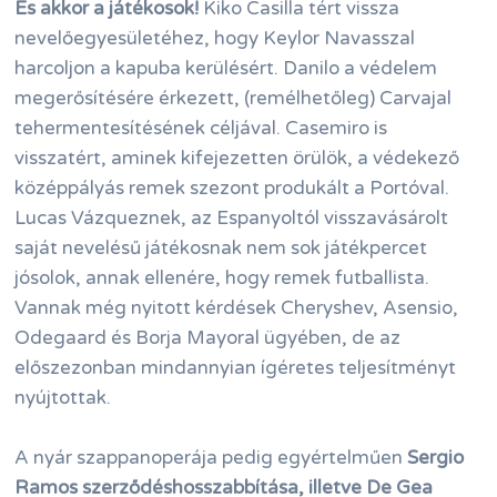
És akkor a játékosok!
Kiko Casilla tért vissza
nevelőegyesületéhez, hogy Keylor Navasszal
harcoljon a kapuba kerülésért. Danilo a védelem
megerősítésére érkezett, (remélhetőleg) Carvajal
tehermentesítésének céljával. Casemiro is
visszatért, aminek kifejezetten örülök, a védekező
középpályás remek szezont produkált a Portóval.
Lucas Vázqueznek, az Espanyoltól visszavásárolt
saját nevelésű játékosnak nem sok játékpercet
jósolok, annak ellenére, hogy remek futballista.
Vannak még nyitott kérdések Cheryshev, Asensio,
Odegaard és Borja Mayoral ügyében, de az
előszezonban mindannyian ígéretes teljesítményt
nyújtottak.
A nyár szappanoperája pedig egyértelműen
Sergio
Ramos szerződéshosszabbítása, illetve De Gea