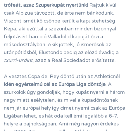
trófeát, azaz Szuperkupát nyertünk!
Rajtuk kívül
csak Albizua távozott, de érte nem bánkódunk.
Viszont ismét kölcsönbe került a kapustehetség
Kepa, aki ezúttal a szezonban minden bizonnyal
feljutásért harcoló Valladolid kapuját őrzi a
másodosztályban. Akik jöttek, jó ismerősök az
utánpótlásból, Elustondo pedig az előző évadig a
txurri-urdint
, azaz a Real Sociedadot erősítette.
A vesztes Copa del Rey döntő után az Athleticnél
idén egyértelmű cél az Európa Liga döntője
. A
szurkolók úgy gondolják, hogy kupát nyerni a három
nagy miatt esélytelen, és mivel a kupadöntősnek
nem jár európai hely így címet nyerni csak az Európa
Ligában lehet, és hát oda kell érni legalább a 6-7.
helyre a bajnokságban. Ami még nagyon érdekes