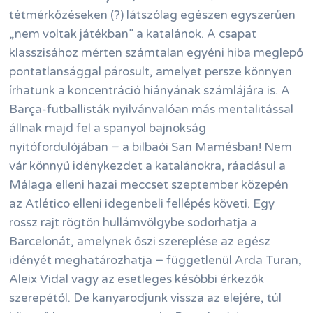
tétmérkőzéseken (?) látszólag egészen egyszerűen
„nem voltak játékban” a katalánok. A csapat
klasszisához mérten számtalan egyéni hiba meglepő
pontatlansággal párosult, amelyet persze könnyen
írhatunk a koncentráció hiányának számlájára is. A
Barça-futballisták nyilvánvalóan más mentalitással
állnak majd fel a spanyol bajnokság
nyitófordulójában − a bilbaói San Mamésban! Nem
vár könnyű idénykezdet a katalánokra, ráadásul a
Málaga elleni hazai meccset szeptember közepén
az Atlético elleni idegenbeli fellépés követi. Egy
rossz rajt rögtön hullámvölgybe sodorhatja a
Barcelonát, amelynek őszi szereplése az egész
idényét meghatározhatja − függetlenül Arda Turan,
Aleix Vidal vagy az esetleges későbbi érkezők
szerepétől. De kanyarodjunk vissza az elejére, túl