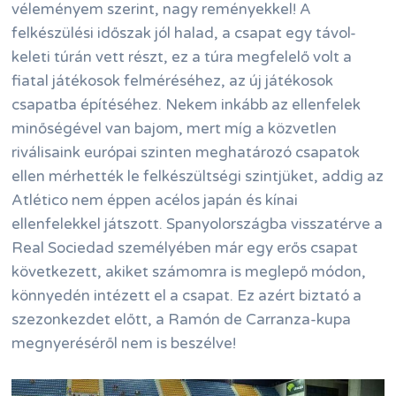
véleményem szerint, nagy reményekkel! A
felkészülési időszak jól halad, a csapat egy távol-
keleti túrán vett részt, ez a túra megfelelő volt a
fiatal játékosok felméréséhez, az új játékosok
csapatba építéséhez. Nekem inkább az ellenfelek
minőségével van bajom, mert míg a közvetlen
riválisaink európai szinten meghatározó csapatok
ellen mérhették le felkészültségi szintjüket, addig az
Atlético nem éppen acélos japán és kínai
ellenfelekkel játszott. Spanyolországba visszatérve a
Real Sociedad személyében már egy erős csapat
következett, akiket számomra is meglepő módon,
könnyedén intézett el a csapat. Ez azért biztató a
szezonkezdet előtt, a Ramón de Carranza-kupa
megnyeréséről nem is beszélve!