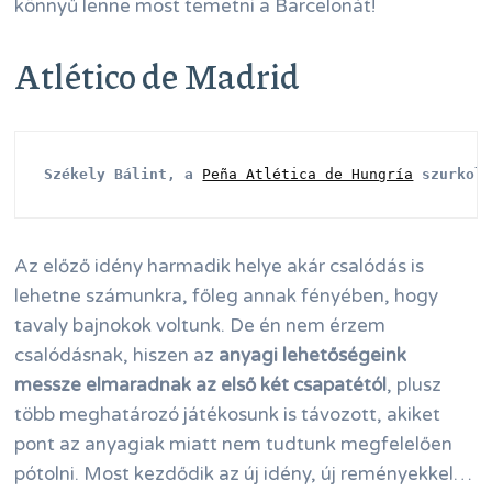
könnyű lenne most temetni a Barcelonát!
Atlético de Madrid
Székely Bálint, a 
Peña Atlética de Hungría
 szurkol
Az előző idény harmadik helye akár csalódás is
lehetne számunkra, főleg annak fényében, hogy
tavaly bajnokok voltunk. De én nem érzem
csalódásnak, hiszen az
anyagi lehetőségeink
messze elmaradnak az első két csapatétól
, plusz
több meghatározó játékosunk is távozott, akiket
pont az anyagiak miatt nem tudtunk megfelelően
pótolni. Most kezdődik az új idény, új reményekkel…