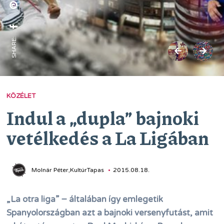
SHARE:
KÖZÉLET
Indul a „dupla” bajnoki
vetélkedés a La Ligában
Molnár Péter,KultúrTapas
2015.08.18.
„La otra liga” − általában így emlegetik
Spanyolországban azt a bajnoki versenyfutást, amit