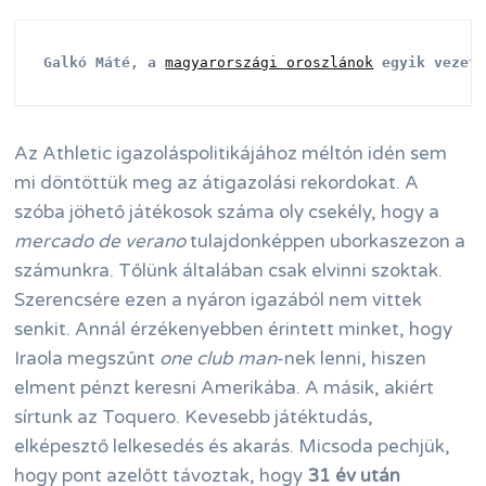
Galkó Máté, a 
magyarországi oroszlánok
 egyik vezet
Az Athletic igazoláspolitikájához méltón idén sem
mi döntöttük meg az átigazolási rekordokat. A
szóba jöhető játékosok száma oly csekély, hogy a
mercado de verano
tulajdonképpen uborkaszezon a
számunkra. Tőlünk általában csak elvinni szoktak.
Szerencsére ezen a nyáron igazából nem vittek
senkit. Annál érzékenyebben érintett minket, hogy
Iraola megszűnt
one club man
-nek lenni, hiszen
elment pénzt keresni Amerikába. A másik, akiért
sírtunk az Toquero. Kevesebb játéktudás,
elképesztő lelkesedés és akarás. Micsoda pechjük,
hogy pont azelőtt távoztak, hogy
31 év után