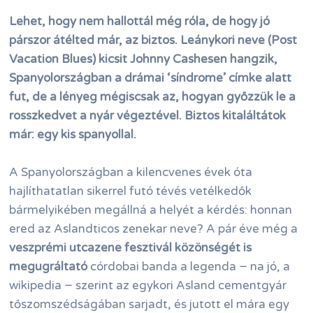
Lehet, hogy nem hallottál még róla, de hogy jó
párszor átélted már, az biztos. Leánykori neve (Post
Vacation Blues) kicsit Johnny Cashesen hangzik,
Spanyolországban a drámai ‘síndrome’ címke alatt
fut, de a lényeg mégiscsak az, hogyan győzzük le a
rosszkedvet a nyár végeztével. Biztos kitaláltátok
már: egy kis spanyollal.
A Spanyolországban a kilencvenes évek óta
hajlíthatatlan sikerrel futó tévés vetélkedők
bármelyikében megállná a helyét a kérdés: honnan
ered az Aslandticos zenekar neve? A pár éve még a
veszprémi utcazene fesztivál közönségét is
megugráltató
córdobai banda a legenda − na jó, a
wikipedia − szerint az egykori Asland cementgyár
tőszomszédságában sarjadt, és jutott el mára egy