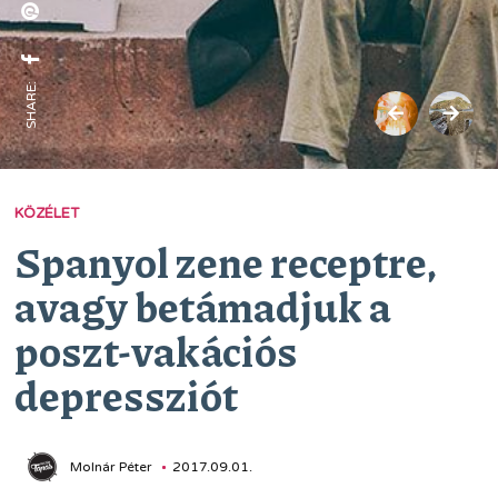
SHARE:
KÖZÉLET
Spanyol zene receptre,
avagy betámadjuk a
poszt-vakációs
depressziót
Molnár Péter
2017.09.01.