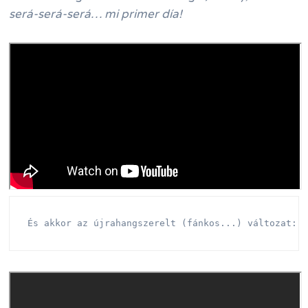
será-será-será… mi primer día!
És akkor az újrahangszerelt (fánkos...) változat: