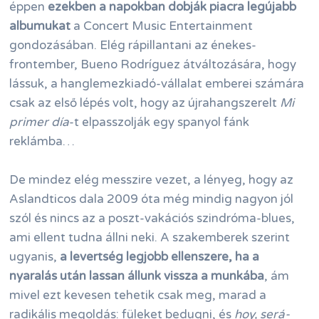
éppen
ezekben a napokban dobják piacra legújabb
albumukat
a Concert Music Entertainment
gondozásában. Elég rápillantani az énekes-
frontember, Bueno Rodríguez átváltozására, hogy
lássuk, a hanglemezkiadó-vállalat emberei számára
csak az első lépés volt, hogy az újrahangszerelt
Mi
primer día
-t elpasszolják egy spanyol fánk
reklámba…
De mindez elég messzire vezet, a lényeg, hogy az
Aslandticos dala 2009 óta még mindig nagyon jól
szól és nincs az a poszt-vakációs szindróma-blues,
ami ellent tudna állni neki. A szakemberek szerint
ugyanis,
a levertség legjobb ellenszere, ha a
nyaralás után lassan állunk vissza a munkába
, ám
mivel ezt kevesen tehetik csak meg, marad a
radikális megoldás: füleket bedugni, és
hoy, será-