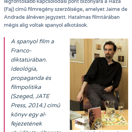
legfontosabb kapcsolódási pont bizonyára a Raza
(Faj) című filmregény szerzőisége, amelyet Jaime de
Andrade álnéven jegyzett. Hatalmas filmtárában
mégis alig voltak spanyol alkotások.
A spanyol film a
Franco-
diktatúrában.
Ideológia,
propaganda és
filmpolitika
(Szeged, JATE
Press, 2014.) című
könyv egy al-
fejezetének