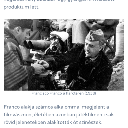
produktum lett.
Francisco Franco a harctéren (1938)
Franco alakja számos alkalommal megjelent a
filmvásznon, életében azonban játékfilmen csak
rövid jelenetekben alakították őt színészek.