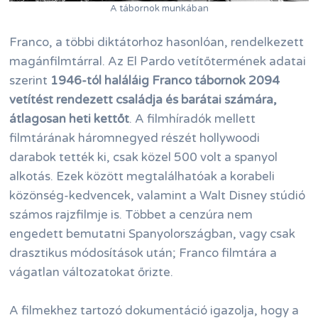
A tábornok munkában
Franco, a többi diktátorhoz hasonlóan, rendelkezett
magánfilmtárral. Az El Pardo vetítőtermének adatai
szerint
1946-tól haláláig Franco tábornok 2094
vetítést rendezett családja és barátai számára,
átlagosan heti kettőt
. A filmhíradók mellett
filmtárának háromnegyed részét hollywoodi
darabok tették ki, csak közel 500 volt a spanyol
alkotás. Ezek között megtalálhatóak a korabeli
közönség-kedvencek, valamint a Walt Disney stúdió
számos rajzfilmje is. Többet a cenzúra nem
engedett bemutatni Spanyolországban, vagy csak
drasztikus módosítások után; Franco filmtára a
vágatlan változatokat őrizte.
A filmekhez tartozó dokumentáció igazolja, hogy a