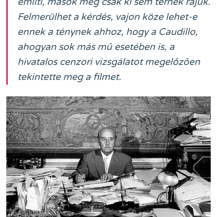
említi, mások még csak ki sem térnek rájuk.
Felmerülhet a kérdés, vajon köze lehet-e
ennek a ténynek ahhoz, hogy a
Caudillo
,
ahogyan sok más mű esetében is, a
hivatalos cenzori vizsgálatot megelőzően
tekintette meg a filmet.