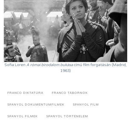
Sofia Loren
A római birodalom bukása
című film forgatásán (Madrid,
1963)
FRANCO DIKTATÚRA
FRANCO TÁBORNOK
SPANYOL DOKUMENTUMFILMEK
SPANYOL FILM
SPANYOL FILMEK
SPANYOL TÖRTÉNELEM