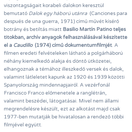
viszontagságait korabeli dalokon keresztül
bemutató
Dalok egy háború utánra
(Canciones para
después de una guerra, 1971) című művét kísérő
botrány és betiltás miatt
Basilio Martín Patino teljes
titokban, archív anyagok felhasználásával készítette
el a
Caudillo
(1974) című dokumentumfilmjét
. A
filmen eredeti felvételeken látható a polgárháború
néhány kiemelkedő alakja és döntő ütközetei,
elhangoznak a témához illeszkedő versek és dalok,
valamint látleletet kapunk az 1920 és 1939 közötti
Spanyolország mindennapjairól. A vezérfonál
Francisco Franco előmenetele a ranglétrán,
valamint beszédei, látogatásai. Mivel nem állami
megrendelésre készült, ezt az alkotást majd csak
1977-ben mutatják be hivatalosan a rendező többi
filmjével együtt.