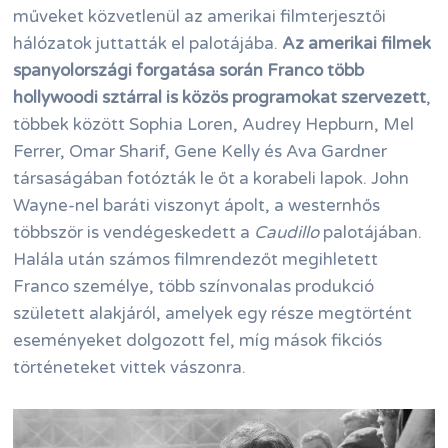
műveket közvetlenül az amerikai filmterjesztői
hálózatok juttatták el palotájába.
Az amerikai filmek
spanyolországi forgatása során Franco több
hollywoodi sztárral is közös programokat szervezett
,
többek között Sophia Loren, Audrey Hepburn, Mel
Ferrer, Omar Sharif, Gene Kelly és Ava Gardner
társaságában fotózták le őt a korabeli lapok. John
Wayne-nel baráti viszonyt ápolt, a westernhős
többször is vendégeskedett a
Caudillo
palotájában.
Halála után számos filmrendezőt megihletett
Franco személye, több színvonalas produkció
született alakjáról, amelyek egy része megtörtént
eseményeket dolgozott fel, míg mások fikciós
történeteket vittek vászonra.