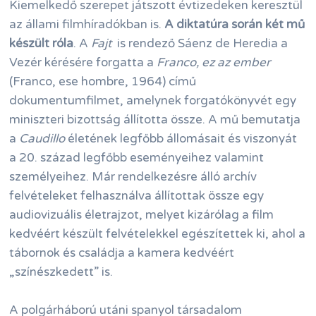
Kiemelkedő szerepet játszott évtizedeken keresztül
az állami filmhíradókban is.
A diktatúra során két mű
készült róla
. A
Fajt
is rendező Sáenz de Heredia a
Vezér kérésére forgatta a
Franco, ez az ember
(Franco, ese hombre, 1964) című
dokumentumfilmet, amelynek forgatókönyvét egy
miniszteri bizottság állította össze. A mű bemutatja
a
Caudillo
életének legfőbb állomásait és viszonyát
a 20. század legfőbb eseményeihez valamint
személyeihez. Már rendelkezésre álló archív
felvételeket felhasználva állítottak össze egy
audiovizuális életrajzot, melyet kizárólag a film
kedvéért készült felvételekkel egészítettek ki, ahol a
tábornok és családja a kamera kedvéért
„színészkedett” is.
A polgárháború utáni spanyol társadalom