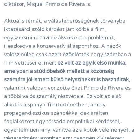
diktátor, Miguel Primo de Rivera is.
Aktuális témát, a válás lehetőségének törvénybe
iktatásáról szóló kérdést járt körbe a film,
egyszersmind trivializálva is ezt a problémát,
illeszkedve a konzervatív állásponthoz. A nézők
valószínűleg csak azért özönlöttek nagy számban a
film vetítéseire, mert
ez volt az egyik első munka,
amelyben a stúdióbelsők mellett a közönség
számára jól ismert külső helyszíneket is használtak
,
valamint valóban vonzotta őket Primo de Rivera és
a többi valós személy részvétele. Ez volt az első
alkotás a spanyol filmtörténetben, amely
propagandisztikus szándékkal deklaráltan
foglalkozott egy társadalompolitikai kérdéssel,
egyértelműen kinyilvánítva az alkotók véleményét, a
végeredmény azonban egy gyengén kivitelezett