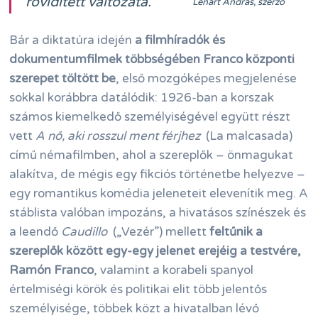
rövidített változata.
Lénárt András, szerző
Bár a diktatúra idején
a filmhíradók és
dokumentumfilmek többségében Franco központi
szerepet töltött be
, első mozgóképes megjelenése
sokkal korábbra datálódik: 1926-ban a korszak
számos kiemelkedő személyiségével együtt részt
vett
A nő, aki rosszul ment férjhez
(La malcasada)
című némafilmben, ahol a szereplők – önmagukat
alakítva, de mégis egy fikciós történetbe helyezve –
egy romantikus komédia jeleneteit elevenítik meg. A
stáblista valóban impozáns, a hivatásos színészek és
a leendő
Caudillo
(„Vezér”) mellett
feltűnik a
szereplők között egy-egy jelenet erejéig a testvére,
Ramón Franco
, valamint a korabeli spanyol
értelmiségi körök és politikai elit több jelentős
személyisége, többek közt a hivatalban lévő