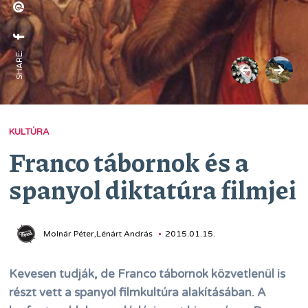
SHARE:
KULTÚRA
Franco tábornok és a
spanyol diktatúra filmjei
Molnár Péter,Lénárt András
2015.01.15.
Kevesen tudják, de Franco tábornok közvetlenül is
részt vett a spanyol filmkultúra alakításában. A