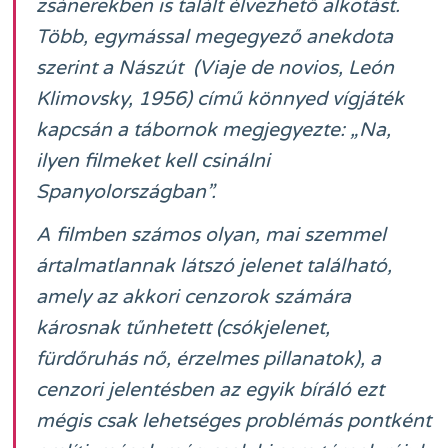
zsánerekben is talált élvezhető alkotást.
Több, egymással megegyező anekdota
szerint a
Nászút
(Viaje de novios, León
Klimovsky, 1956) című könnyed vígjáték
kapcsán a tábornok megjegyezte: „Na,
ilyen filmeket kell csinálni
Spanyolországban”.
A filmben számos olyan, mai szemmel
ártalmatlannak látszó jelenet található,
amely az akkori cenzorok számára
károsnak tűnhetett (csókjelenet,
fürdőruhás nő, érzelmes pillanatok), a
cenzori jelentésben az egyik bíráló ezt
mégis csak lehetséges problémás pontként