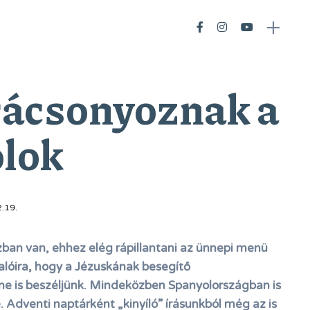
rácsonyoznak a
lok
.19.
ban van, ehhez elég rápillantani az ünnepi menü
lóira, hogy a Jézuskának besegítő
ne is beszéljünk. Mindeközben Spanyolországban is
 Adventi naptárként „kinyíló” írásunkból még az is