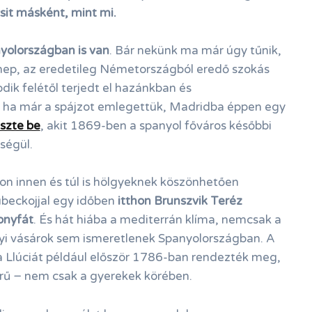
sit másként, mint mi.
yolországban is van
. Bár nekünk ma már úgy tűnik,
ünnep, az eredetileg Németországból eredő szokás
dik felétől terjedt el hazánkban és
s ha már a spájzot emlegettük, Madridba éppen egy
szte be
, akit 1869-ben a spanyol főváros későbbi
ségül.
on innen és túl is hölgyeknek köszönhetően
ubeckojjal egy időben
itthon
Brunszvik Teréz
sonyfát
.
És hát hiába a mediterrán klíma, nemcsak a
nyi vásárok sem ismeretlenek Spanyolországban. A
a Llúciát például először 1786-ban rendezték meg,
rű − nem csak a gyerekek körében.