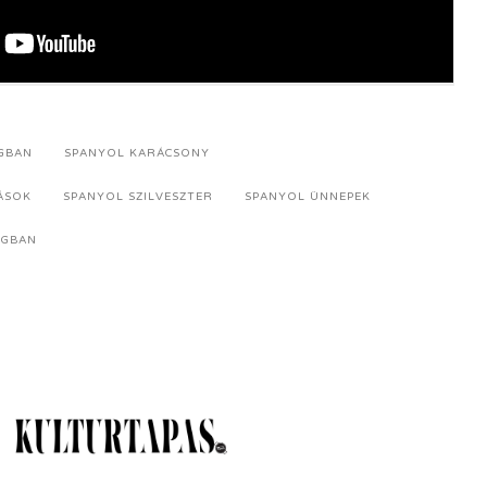
GBAN
SPANYOL KARÁCSONY
ÁSOK
SPANYOL SZILVESZTER
SPANYOL ÜNNEPEK
ÁGBAN