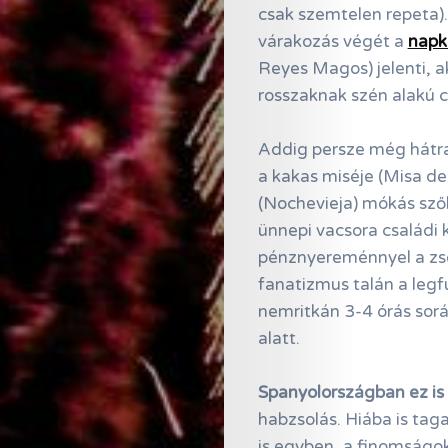
csak szemtelen repeta)
várakozás végét a
napke
Search
Reyes Magos) jelenti, a
rosszaknak szén alakú c
Addig persze még hátra
a kakas miséje (Misa de
(Nochevieja) mókás sz
ünnepi vacsora családi
pénznyereménnyel a z
fanatizmus talán a legf
nemritkán 3-4 órás sorál
alatt.
Spanyolországban ez is
habzsolás. Hiába is tag
is egyben, a finomságo