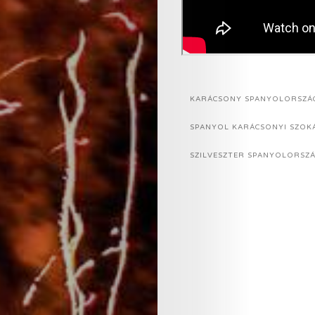
KARÁCSONY SPANYOLORSZÁ
SPANYOL KARÁCSONYI SZOK
SZILVESZTER SPANYOLORSZ