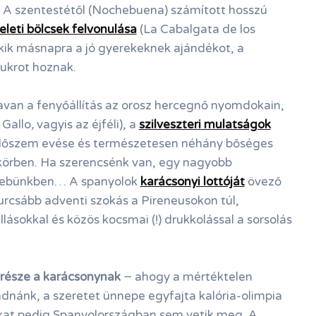
. A szentestétől (Nochebuena) számított hosszú
leti bölcsek felvonulása
(La Cabalgata de los
kik másnapra a jó gyerekeknek ajándékot, a
ukrot hoznak.
van a fenyőállítás az orosz hercegnő nyomdokain,
 Gallo
,
vagyis az éjféli), a
szilveszteri mulatságok
őlőszem evése és természetesen néhány bőséges
 körben. Ha szerencsénk van, egy nagyobb
sebünkben… A spanyolok
karácsonyi lottóját
övező
urcsább adventi szokás a Pireneusokon túl,
lásokkal és közös kocsmai (!) drukkolással a sorsolás
 része a karácsonynak
− ahogy a mértéktelen
adnánk, a szeretet ünnepe egyfajta kalória-olimpia
kat pedig Spanyolországban sem vetik meg. A