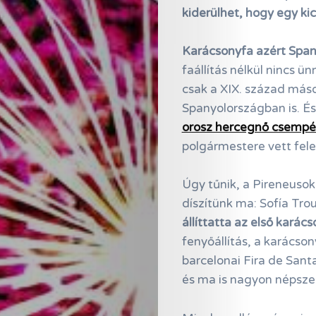
kiderülhet, hogy egy kic
Karácsonyfa azért Span
faállítás nélkül nincs 
csak a XIX. század máso
Spanyolországban is. É
orosz hercegnő csempé
polgármestere vett fele
Úgy tűnik, a Pireneusok
díszítünk ma: Sofía Tro
állíttatta az első karác
fenyőállítás, a karácso
barcelonai Fira de Sant
és ma is nagyon népsze