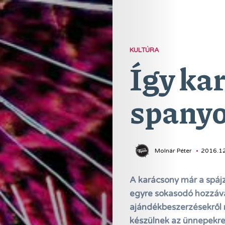
KULTÚRA
Így ka
spanyo
Molnár Péter
2016.12
A karácsony már a spájz
egyre sokasodó hozzáva
ajándékbeszerzésekről 
készülnek az ünnepekre.