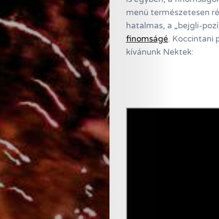
menü természetesen rég
hatalmas, a „bejgli-pozí
finomságé
. Koccintani
kívánunk Nektek: