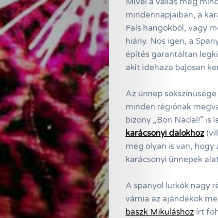
Mivel a vallás még min
mindennapjaiban, a kar
Fals hangokból, vagy m
hiány. Nos igen, a Spa
építés garantáltan legk
akit idehaza bajosan ke
Az ünnep sokszínűsége m
minden régiónak megvan
bizony „Bon Nadal!” is
Online
karácsonyi dalokhoz
(vi
még olyan is van, hogy
Magazin
karácsonyi ünnepek alat
Hírlevél
A spanyol lurkók nagy r
Kapcsolat
várnia az ajándékok me
Adatkezelés
baszk Mikuláshoz
írt fo