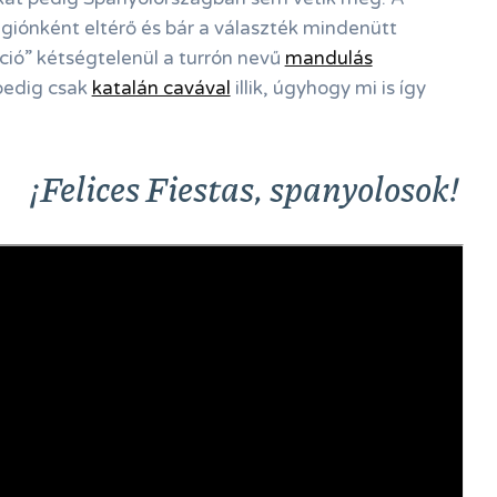
iónként eltérő és bár a választék mindenütt
ció” kétségtelenül a turrón nevű
mandulás
 pedig csak
katalán cavával
illik, úgyhogy mi is így
¡Felices Fiestas, spanyolosok!