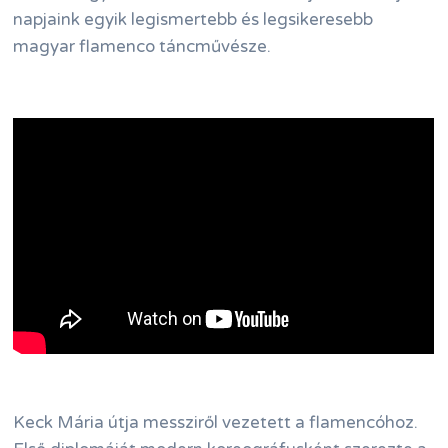
napjaink egyik legismertebb és legsikeresebb
magyar flamenco táncművésze.
Keck Mária útja messziről vezetett a flamencóhoz.