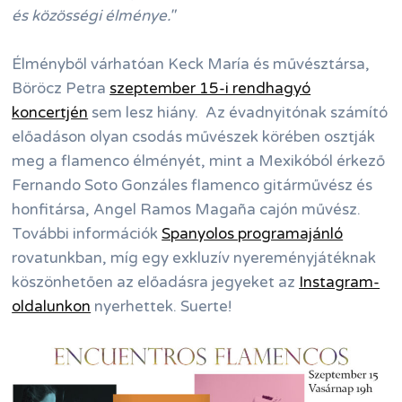
és közösségi élménye."
Élményből várhatóan Keck María és művésztársa,
Böröcz Petra
szeptember 15-i rendhagyó
koncertjén
sem lesz hiány. Az évadnyitónak számító
előadáson olyan csodás művészek körében osztják
meg a flamenco élményét, mint a Mexikóból érkező
Fernando Soto Gonzáles flamenco gitárművész és
honfitársa, Angel Ramos Magaña cajón művész.
További információk
Spanyolos programajánló
rovatunkban, míg egy exkluzív nyereményjátéknak
köszönhetően az előadásra jegyeket az
Instagram-
oldalunkon
nyerhettek. Suerte!