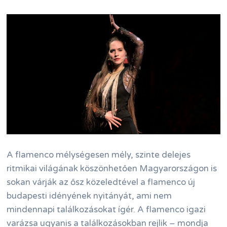
A flamenco mélységesen mély, szinte delejes
ritmikai világának köszönhetően Magyarországon is
sokan várják az ősz közeledtével a flamenco új
budapesti idényének nyitányát, ami nem
mindennapi találkozásokat ígér. A flamenco igazi
varázsa ugyanis a találkozásokban rejlik – mondja