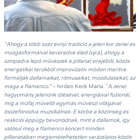
"Ahogy a több száz évnyi tradíció a jelen kor zenei és
mozgásformáival keveredve éled (újra), ahogy a
színpadra lépő művészek a pillanat erejéből, közös
energetikai terükből improvizatív módon merítve
formálják dallamaikat, ritmusaikat, mozdulataikat, az
maga a flamenco."
– hirdeti Keck María. "
A zenei
hagyomány jelenünk ízlésével, energiáival fuzionál,
míg a műfaj művelői egymás művészi világával
összefonódva muzsikálnak. E körbe a közönség és
reakciói éppúgy bevonódnak, mint a dallamok, így
valósul meg a flamenco koncert minden
pillanatában megismételhetetlen varázslatos közös