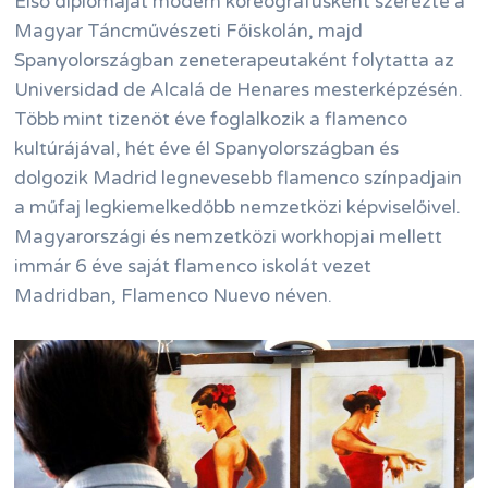
Első diplomáját modern koreográfusként szerezte a
Magyar Táncművészeti Főiskolán, majd
Spanyolországban zeneterapeutaként folytatta az
Universidad de Alcalá de Henares mesterképzésén.
Több mint tizenöt éve foglalkozik a flamenco
kultúrájával, hét éve él Spanyolországban és
dolgozik Madrid legnevesebb flamenco színpadjain
a műfaj legkiemelkedőbb nemzetközi képviselőivel.
Magyarországi és nemzetközi workhopjai mellett
immár 6 éve saját flamenco iskolát vezet
Madridban, Flamenco Nuevo néven.