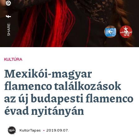
SHARE:
KULTÚRA
Mexikói-magyar
flamenco találkozások
az új budapesti flamenco
évad nyitányán
KultúrTapas
2019.09.07.