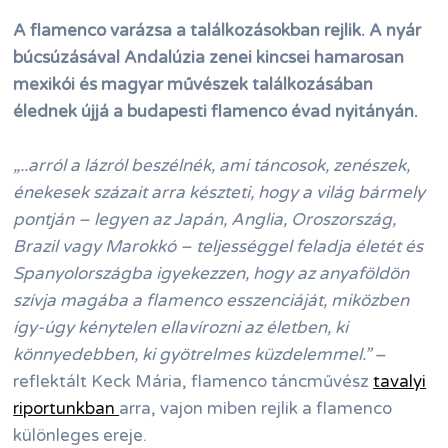
A flamenco varázsa a találkozásokban rejlik. A nyár
búcsúzásával Andalúzia zenei kincsei hamarosan
mexikói és magyar művészek találkozásában
élednek újjá a budapesti flamenco évad nyitányán.
„..arról a lázról beszélnék, ami táncosok, zenészek,
énekesek százait arra készteti, hogy a világ bármely
pontján – legyen az Japán, Anglia, Oroszország,
Brazil vagy Marokkó – teljességgel feladja életét és
Spanyolországba igyekezzen, hogy az anyaföldön
szívja magába a flamenco esszenciáját, miközben
így-úgy kénytelen ellavírozni az életben, ki
könnyedebben, ki gyötrelmes küzdelemmel.”
–
reflektált Keck Mária, flamenco táncművész
tavalyi
riportunkban
arra, vajon miben rejlik a flamenco
különleges ereje.