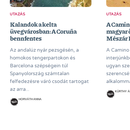
UTAZÁS
UTAZÁS
Kalandok a kelta
A Camin
üvegvárosban: A Coruña
magyar ő
bennfentes
Mészár 
Az andalúz nyár pezsgésén, a
A Camino 
homokos tengerpartokon és
interjúnk
Barcelona szépségein túl
ugyan sze
Spanyolország számtalan
szerencsé
felfedezésre váró csodát tartogat
alkalomma
az arra...
KÜRTHY Á
HORVÁTH ANNA