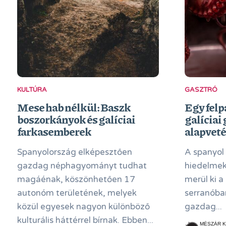
KULTÚRA
GASZTRÓ
Mese hab nélkül: Baszk
Egy felp
boszorkányok és galíciai
galíciai 
farkasemberek
alapveté
Spanyolország elképesztően
A spanyol
gazdag néphagyományt tudhat
hiedelmek
magáénak, köszönhetően 17
merül ki a
autonóm területének, melyek
serranóba
közül egyesek nagyon különböző
gazdag...
kulturális háttérrel bírnak. Ebben...
MÉSZÁR K