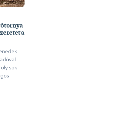
tótornya
eretet a
Benedek
sadóval
oly sok
ágos