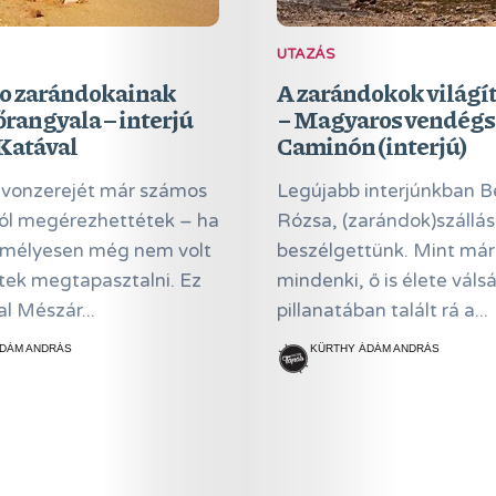
UTAZÁS
o zarándokainak
A zarándokok világí
rangyala – interjú
− Magyaros vendégsz
Katával
Caminón (interjú)
vonzerejét már számos
Legújabb interjúnkban 
ból megérezhettétek – ha
Rózsa, (zarándok)szállá
mélyesen még nem volt
beszélgettünk. Mint már 
tek megtapasztalni. Ez
mindenki, ő is élete váls
l Mészár...
pillanatában talált rá a...
DÁM ANDRÁS
KÜRTHY ÁDÁM ANDRÁS