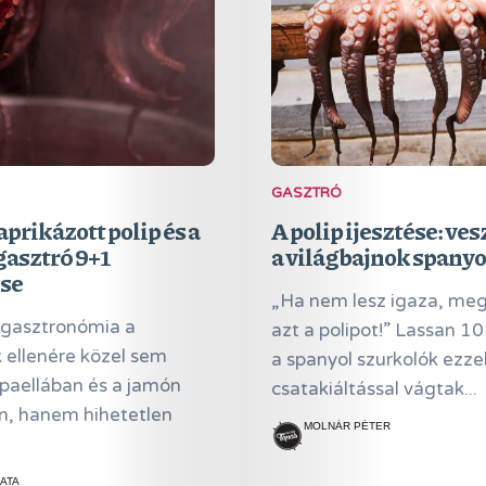
GASZTRÓ
aprikázott polip és a
A polip ijesztése: ve
gasztró 9+1
a világbajnok spanyo
se
„Ha nem lesz igaza, me
 gasztronómia a
azt a polipot!” Lassan 1
 ellenére közel sem
a spanyol szurkolók ezzel
 paellában és a jamón
csatakiáltással vágtak...
Online
n, hanem hihetetlen
MOLNÁR PÉTER
Magazin
Hírlevél
ATA