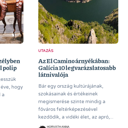
UTAZÁS
szélyben
Az El Camino árnyékában:
l polip
Galícia 10 legvarázslatosabb
látnivalója
gesszük
Bár egy ország kultúrájának,
0 éve, hogy
szokásainak és értékeinek
 a
megismerése szinte mindig a
főváros feltérképezésével
kezdődik, a vidéki élet, az apró,...
HORVÁTH ANNA