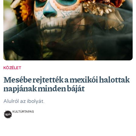
KÖZÉLET
Mesébe rejtették a mexikói halottak
napjának minden báját
Alulról az ibolyát.
KULTÚRTAPAS