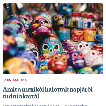
LATIN-AMERIKA
Amit a mexikói halottak napjáról
tudni akartál