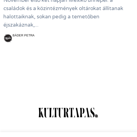
November első két napján Mexikó ünnepel: a
családok és a közintézmények oltárokat állítanak
halottaiknak, sokan pedig a temetőben
éjszakáznak,...
BÁDER PETRA
Online Magazin
Hírlevél
Kapcsolat
Adatkezelés