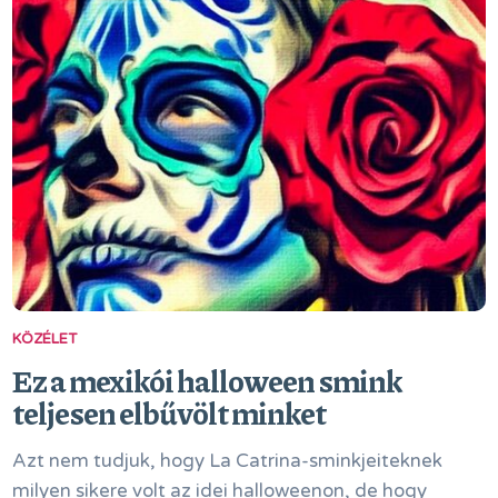
KÖZÉLET
Ez a mexikói halloween smink
teljesen elbűvölt minket
Azt nem tudjuk, hogy La Catrina-sminkjeiteknek
milyen sikere volt az idei halloweenon, de hogy