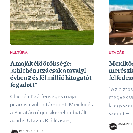
KULTÚRA
UTAZÁS
A maják élő öröksége:
Mexikó:
„Chichén Itzá csak a tavalyi
merészk
évben 2 és fél millió látogatót
felfede
fogadott”
"Az bizto
Chichén Itzá fenséges maja
megyek vi
piramisa volt a támpont. Mexikó és
ki egyszer
a Yucatán régió sikerrel debütált
szerint −...
az idei Utazás Kiállításon,...
MOLNÁR 
MOLNÁR PÉTER