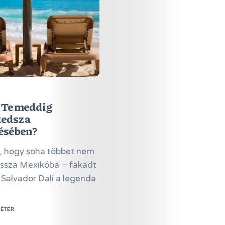
Magazin
Hírlevél
Kapcsolat
Adatkezelés
Search
 Te meddig
edsz a
zésében?
s, hogy soha többet nem
ssza Mexikóba − fakadt
 Salvador Dalí a legenda
PÉTER