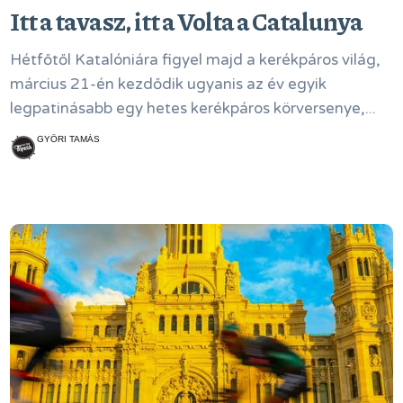
Itt a tavasz, itt a Volta a Catalunya
Hétfőtől Katalóniára figyel majd a kerékpáros világ,
március 21-én kezdődik ugyanis az év egyik
legpatinásabb egy hetes kerékpáros körversenye,...
GYŐRI TAMÁS