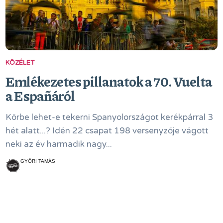
KÖZÉLET
Emlékezetes pillanatok a 70. Vuelta
a Españáról
Körbe lehet-e tekerni Spanyolországot kerékpárral 3
hét alatt...? Idén 22 csapat 198 versenyzője vágott
neki az év harmadik nagy...
GYŐRI TAMÁS