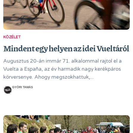
KÖZÉLET
Mindent egy helyen az idei Vueltáról
Augusztus 20-án immár 71. alkalommal rajtol el a
Vuelta a España, az év harmadik nagy kerékpáros
körversenye. Ahogy megszokhattuk,...
GYŐRI TAMÁS