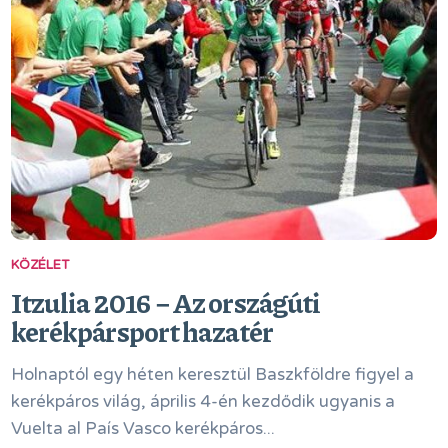
KÖZÉLET
Itzulia 2016 − Az országúti
kerékpársport hazatér
Holnaptól egy héten keresztül Baszkföldre figyel a
kerékpáros világ, április 4-én kezdődik ugyanis a
Vuelta al País Vasco kerékpáros...