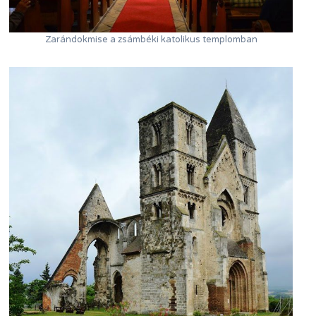
Zarándokmise a zsámbéki katolikus templomban