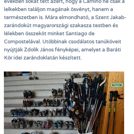
években sokat tett azért, hogy a Camino ne csak a
lelkekben találjon magának ösvényt, hanem a
természetben is. Mára elmondható, a Szent Jakab-
zarándokút magyarországi szakasza testben és
lélekben összeköt minket Santiago de
Compostelával. Utóbbinak csodálatos tanúköveit
nyújtják Zdolik János fényképei, amelyet a Baráti
Kör idei zarándoklatán készített.