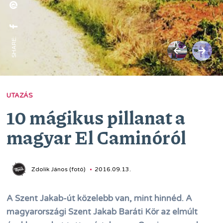
SHARE:
UTAZÁS
10 mágikus pillanat a
magyar El Caminóról
Zdolik János (fotó)
2016.09.13.
A Szent Jakab-út közelebb van, mint hinnéd. A
magyarországi Szent Jakab Baráti Kör az elmúlt