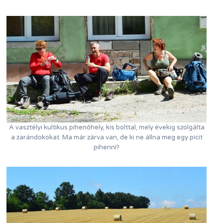
A vasztélyi kultikus pihenőhely, kis bolttal, mely évekig szolgálta
a zarándokokat. Ma már zárva van, de ki ne állna meg egy picit
pihenni?