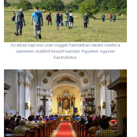
Az előző napi eső után-reggeli harmatban ideális viselet a
szemetes-zsákból készült kamásli. Figyelem: egyszer
használatos.