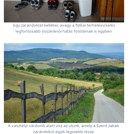
Egy zarándoklat kellékei, avagy a fizikai terhelésviselés
legfontosabb összetevői hálás fotótémák is egyben.
A vasztélyi várdomb alatt visz az utunk, amely a Szent Jakab-
zarándokút egyik legszebb része.