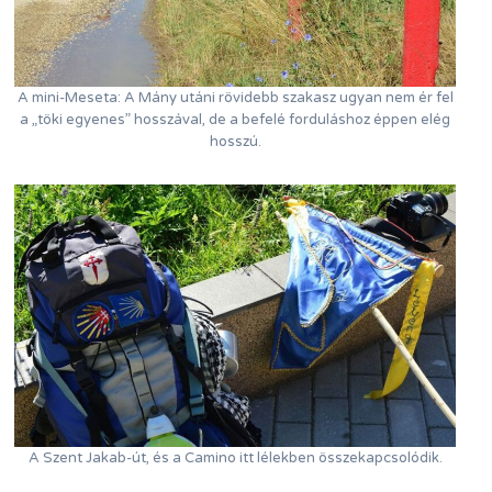
A mini-Meseta: A Mány utáni rövidebb szakasz ugyan nem ér fel
a „töki egyenes” hosszával, de a befelé forduláshoz éppen elég
hosszú.
A Szent Jakab-út, és a Camino itt lélekben összekapcsolódik.