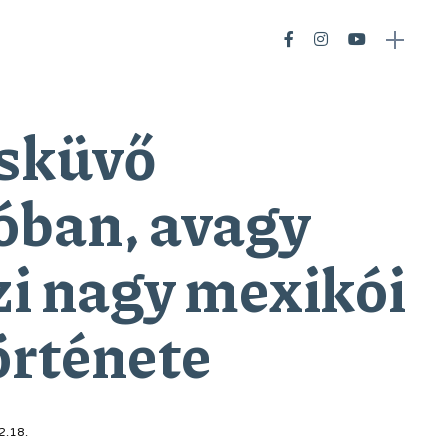
sküvő
ban, avagy
zi nagy mexikói
örténete
2.18.