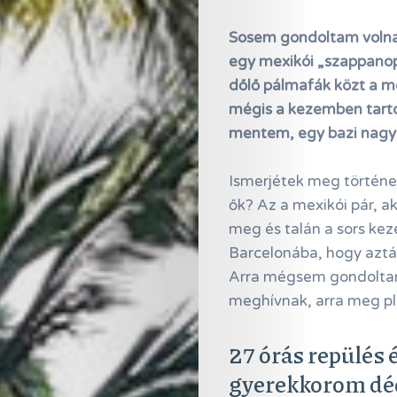
Sosem gondoltam volna, 
egy mexikói „szappanope
dőlő pálmafák közt a me
mégis a kezemben tart
mentem, egy bazi nagy 
Ismerjétek meg történet
ők? Az a mexikói pár, 
meg és talán a sors keze
Barcelonába, hogy aztá
Arra mégsem gondoltam
meghívnak, arra meg pl
27 órás repülés 
gyerekkorom dé