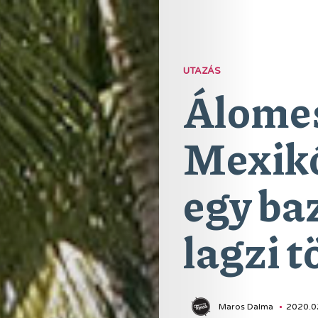
UTAZÁS
Álome
Mexikó
egy ba
lagzi t
Maros Dalma
2020.0