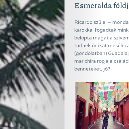
Esmeralda földj
Ricardo szülei – mondan
karokkal fogadtak minke
belopta magát a szívem
tudnék órákat mesélni a
(gondolatban) Guadalaja
marichira ropja a család
benneteket, jó?