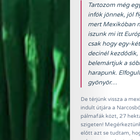
Tartozom még egy 
infók jönnek, jól f
mert Mexikóban még
iszunk mi itt Euró
csak hogy egy-két
decinél kezdődik, 
belemártjuk a sób
harapunk. Elfogul
gyönyör…
De térjünk vissza a mexi
indult útjára a Narcosbó
pálmafák közt, 27 hektá
szigeten! Megérkeztünk 
előtt azt se tudtam, hog