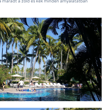
a maradt a zöld és kék minden árnyalatátban