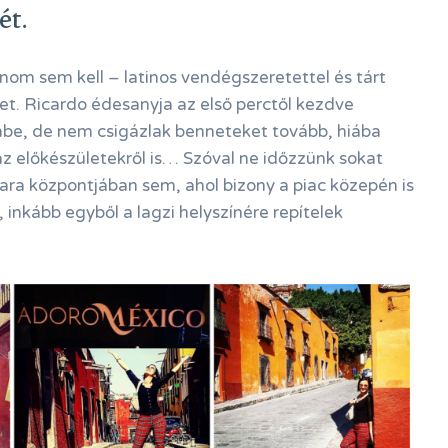
ét.
om sem kell – latinos vendégszeretettel és tárt
t. Ricardo édesanyja az első perctől kezdve
be, de nem csigázlak benneteket tovább, hiába
z előkészületekről is… Szóval ne időzzünk sokat
ra központjában sem, ahol bizony a piac közepén is
, inkább egyből a lagzi helyszínére repítelek