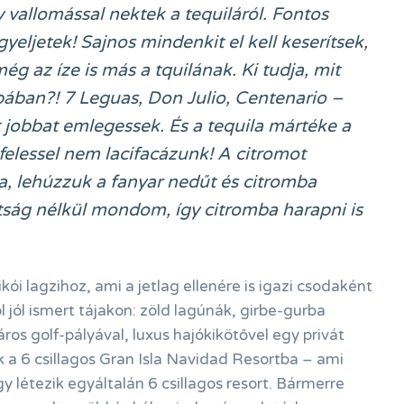
vallomással nektek a tequiláról. Fontos
igyeljetek! Sajnos mindenkit el kell keserítsek,
 az íze is más a tquilának. Ki tudja, mit
pában?! 7 Leguas, Don Julio, Centenario –
 jobbat emlegessek. És a tequila mártéke a
felessel nem lacifacázunk! A citromot
a, lehúzzuk a fanyar nedűt és citromba
tság nélkül mondom, így citromba harapni is
kói lagzihoz, ami a jetlag ellenére is igazi csodaként
l jól ismert tájakon: zöld lagúnák, girbe-gurba
ros golf-pályával, luxus hajókikötővel egy privát
a 6 csillagos Gran Isla Navidad Resortba – ami
y létezik egyáltalán 6 csillagos resort. Bármerre