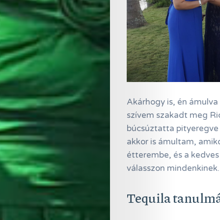
Akárhogy is, én ámulva 
szívem szakadt meg Rica
búcsúztatta pityeregve 
akkor is ámultam, amiko
étterembe, és a kedves 
válasszon mindenkinek. 
Tequila tanulm