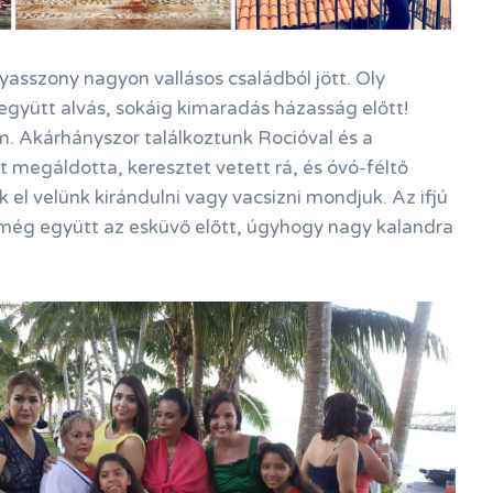
asszony nagyon vallásos családból jött. Oly
együtt alvás, sokáig kimaradás házasság előtt!
. Akárhányszor találkoztunk Rocióval és a
t megáldotta, keresztet vetett rá, és óvó-féltő
 el velünk kirándulni vagy vacsizni mondjuk. Az ifjú
 még együtt az esküvő előtt, úgyhogy nagy kalandra