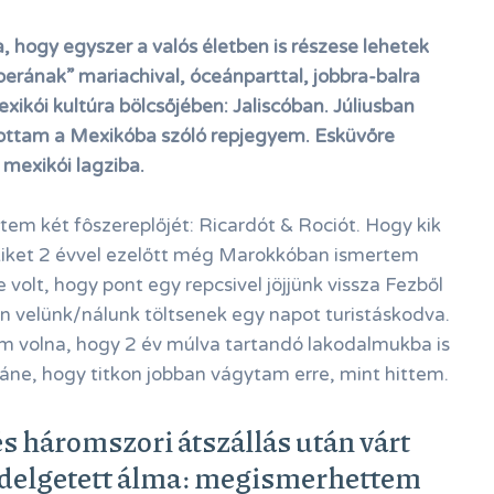
hogy egyszer a valós életben is részese lehetek
rának” mariachival, óceánparttal, jobbra-balra
xikói kultúra bölcsőjében: Jaliscóban. Júliusban
ottam a Mexikóba szóló repjegyem. Esküvőre
mexikói lagziba.
em két fôszereplőjét: Ricardót & Rociót. Hogy kik
akiket 2 évvel ezelőtt még Marokkóban ismertem
 volt, hogy pont egy repcsivel jöjjünk vissza Fezből
n velünk/nálunk töltsenek egy napot turistáskodva.
 volna, hogy 2 év múlva tartandó lakodalmukba is
áne, hogy titkon jobban vágytam erre, mint hittem.
és háromszori átszállás után várt
delgetett álma: megismerhettem