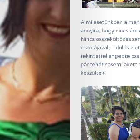
A mi esetünkben a meny
annyira, hogy nincs ám 
Nincs összeköltözés sem
mamájával, indulás előt
Online
tekintettel engedte csak
Magazin
pár tehát sosem lakott
készültek!
Hírlevél
Kapcsolat
Adatkezelés
Search