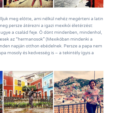
lljuk meg előtte, ami nélkül nehéz megérteni a latin
meg persze átérezni a igazi mexikói életérzést:
a ugye a család feje. Ő dönt mindenben, mindenhol,
vesek az “hermanosok” (Mexikóban mindenki a
inden napján otthon ebédelnek. Persze a papa nem
pa mosoly és kedvesség is – a tekintély ígyis a