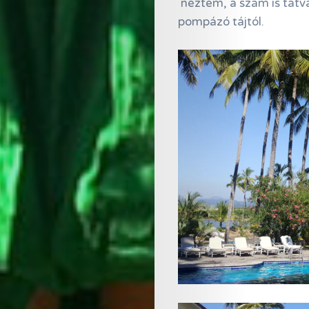
néztem, a szám is tátv
pompázó tájtól.