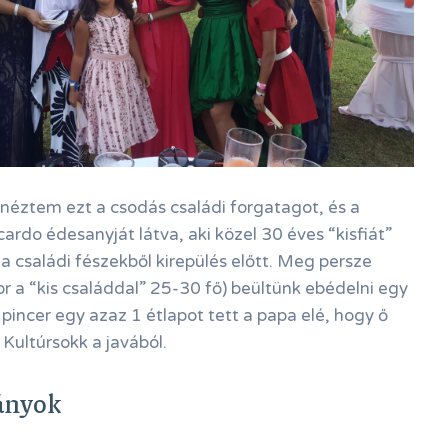
néztem ezt a csodás családi forgatagot, és a
rdo édesanyját látva, aki közel 30 éves “kisfiát”
a családi fészekből kirepülés előtt. Meg persze
r a “kis családdal” 25-30 fő) beültünk ebédelni egy
pincer egy azaz 1 étlapot tett a papa elé, hogy ő
Kultúrsokk a javából.
ányok