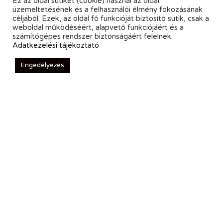
Ez az oldal sütiket (cookie) használ az oldal
üzemeltetésének és a felhasználói élmény fokozásának
céljából. Ezek, az oldal fő funkcióját biztosító sütik, csak a
weboldal működéséért, alapvető funkciójáért és a
számítógépes rendszer biztonságáért felelnek.
Adatkezelési tájékoztató
Engedélyezés