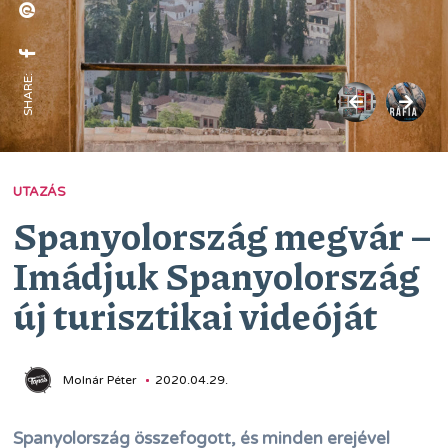
SHARE:
UTAZÁS
Spanyolország megvár –
Imádjuk Spanyolország
új turisztikai videóját
Molnár Péter
2020.04.29.
Spanyolország összefogott, és minden erejével