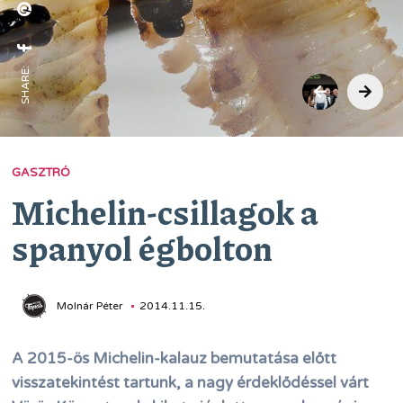
SHARE:
GASZTRÓ
Michelin-csillagok a
spanyol égbolton
Molnár Péter
2014.11.15.
A 2015-ös Michelin-kalauz bemutatása előtt
visszatekintést tartunk, a nagy érdeklődéssel várt