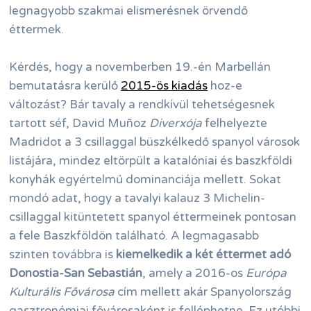
legnagyobb szakmai elismerésnek örvendő
éttermek.
Kérdés, hogy a novemberben 19.-én Marbellán
bemutatásra kerülő
2015-ös kiadás
hoz-e
változást? Bár tavaly a rendkívül tehetségesnek
tartott séf, David Muñoz
Diverxója
felhelyezte
Madridot a 3 csillaggal büszkélkedő spanyol városok
listájára, mindez eltörpült a katalóniai és baszkföldi
konyhák egyértelmű dominanciája mellett. Sokat
mondó adat, hogy a tavalyi kalauz 3 Michelin-
csillaggal kitüntetett spanyol éttermeinek pontosan
a fele Baszkföldön található. A legmagasabb
szinten továbbra is
kiemelkedik a két éttermet adó
Donostia-San Sebastián
, amely a 2016-os
Európa
Kulturális Fővárosa
cím mellett akár Spanyolország
gasztronómiai fővárosaként is felléphetne. Ez utóbbi