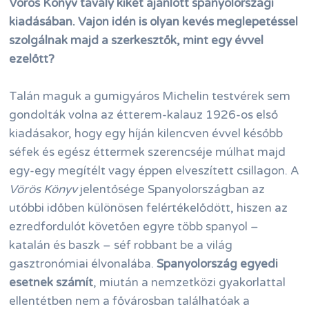
Vörös Könyv tavaly kiket ajánlott spanyolországi
kiadásában. Vajon idén is olyan kevés meglepetéssel
szolgálnak majd a szerkesztők, mint egy évvel
ezelőtt?
Talán maguk a gumigyáros Michelin testvérek sem
gondolták volna az étterem-kalauz 1926-os első
kiadásakor, hogy egy híján kilencven évvel később
séfek és egész éttermek szerencséje múlhat majd
egy-egy megítélt vagy éppen elveszített csillagon. A
Vörös Könyv
jelentősége Spanyolországban az
utóbbi időben különösen felértékelődött, hiszen az
ezredfordulót követően egyre több spanyol –
katalán és baszk – séf robbant be a világ
gasztronómiai élvonalába.
Spanyolország egyedi
esetnek számít
, miután a nemzetközi gyakorlattal
ellentétben nem a fővárosban találhatóak a