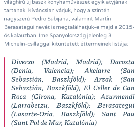
világhírű új baszk konyhaművészet egyik atyjának
tartanak. Kíváncsian várjuk, hogy a szintén
nagyszerű Pedro Subijana, valamint Martín
Berasategui nevét is megtalálhatjuk-e majd a 2015-
ös kalauzban. Íme Spanyolország jelenleg 3
Michelin-csillaggal kitüntetett éttermeinek listája:
Diverxo
(Madrid, Madrid);
Dacosta
(Denia, Valencia);
Akelarre
(San
Sebastián, Baszkföld);
Arzak
(San
Sebastián, Baszkföld);
El Celler de Can
Roca
(Girona, Katalónia);
Azurmendi
(Larrabetzu, Baszkföld);
Berasategui
(Lasarte-Oria, Baszkföld);
Sant Pau
(Sant Pol de Mar, Katalónia)