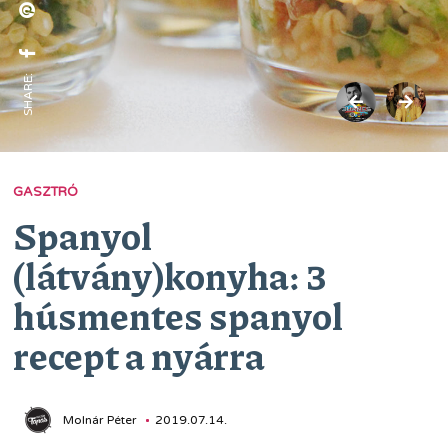
SHARE:
GASZTRÓ
Spanyol
(látvány)konyha: 3
húsmentes spanyol
recept a nyárra
Molnár Péter
2019.07.14.