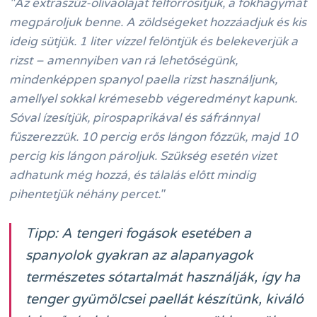
"Az extraszűz-olívaolajat felforrósítjuk, a fokhagymát
megpároljuk benne. A zöldségeket hozzáadjuk és kis
ideig sütjük. 1 liter vízzel felöntjük és belekeverjük a
rizst – amennyiben van rá lehetőségünk,
mindenképpen spanyol paella rizst használjunk,
amellyel sokkal krémesebb végeredményt kapunk.
Sóval ízesítjük, pirospaprikával és sáfránnyal
fűszerezzük. 10 percig erős lángon főzzük, majd 10
percig kis lángon pároljuk. Szükség esetén vizet
adhatunk még hozzá, és tálalás előtt mindig
pihentetjük néhány percet."
Tipp:
A tengeri fogások esetében a
spanyolok gyakran az alapanyagok
természetes sótartalmát használják, így ha
tenger gyümölcsei paellát készítünk, kiváló