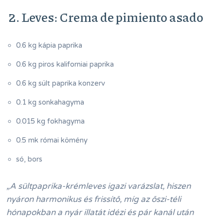
2. Leves: Crema de pimiento asado
0.6 kg kápia paprika
0.6 kg piros kaliforniai paprika
0.6 kg sült paprika konzerv
0.1 kg sonkahagyma
0.015 kg fokhagyma
0.5 mk római kömény
só, bors
„A sültpaprika-krémleves igazi varázslat, hiszen
nyáron harmonikus és frissítő, míg az őszi-téli
hónapokban a nyár illatát idézi és pár kanál után