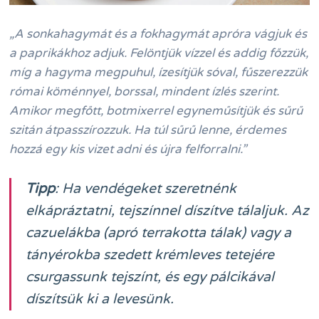
„A sonkahagymát és a fokhagymát apróra vágjuk és
a paprikákhoz adjuk. Felöntjük vízzel és addig főzzük,
míg a hagyma megpuhul, ízesítjük sóval, fűszerezzük
római köménnyel, borssal, mindent ízlés szerint.
Amikor megfőtt, botmixerrel egyneműsítjük és sűrű
szitán átpasszírozzuk. Ha túl sűrű lenne, érdemes
hozzá egy kis vizet adni és újra felforralni.”
Tipp
: Ha vendégeket szeretnénk
elkápráztatni, tejszínnel díszítve tálaljuk. Az
cazuelákba (apró terrakotta tálak) vagy a
tányérokba szedett krémleves tetejére
csurgassunk tejszínt, és egy pálcikával
díszítsük ki a levesünk.