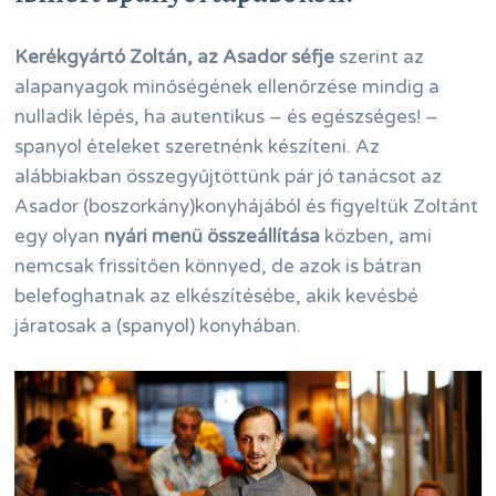
Kerékgyártó Zoltán, az Asador séfje
szerint az
alapanyagok minőségének ellenőrzése mindig a
nulladik lépés, ha autentikus – és egészséges! –
spanyol ételeket szeretnénk készíteni. Az
alábbiakban összegyűjtöttünk pár jó tanácsot az
Asador (boszorkány)konyhájából és figyeltük Zoltánt
egy olyan
nyári menü összeállítása
közben, ami
nemcsak frissítően könnyed, de azok is bátran
belefoghatnak az elkészítésébe, akik kevésbé
járatosak a (spanyol) konyhában.