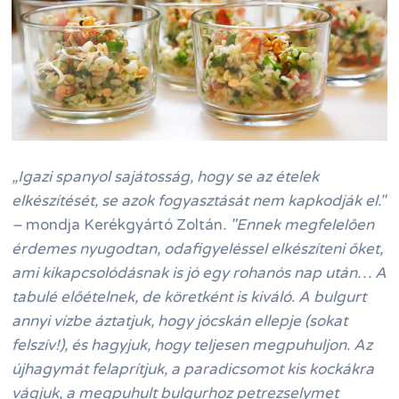
„Igazi spanyol sajátosság, hogy se az ételek
elkészítését, se azok fogyasztását nem kapkodják el."
–
mondja Kerékgyártó Zoltán
. "Ennek megfelelően
érdemes nyugodtan, odafigyeléssel elkészíteni őket,
ami kikapcsolódásnak is jó egy rohanós nap után… A
tabulé előételnek, de köretként is kiváló.
A bulgurt
annyi vízbe áztatjuk, hogy jócskán ellepje (sokat
felszív!), és hagyjuk, hogy teljesen megpuhuljon. Az
újhagymát felaprítjuk, a paradicsomot kis kockákra
vágjuk, a megpuhult bulgurhoz petrezselymet