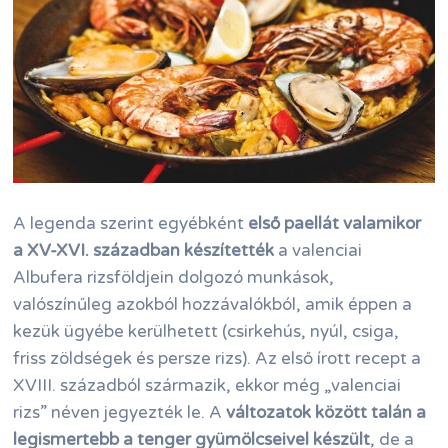
A legenda szerint egyébként
első paellát valamikor
a XV-XVI. században készítették
a valenciai
Albufera rizsföldjein dolgozó munkások,
valószínűleg azokból hozzávalókból, amik éppen a
kezük ügyébe kerülhetett (csirkehús, nyúl, csiga,
friss zöldségek és persze rizs). Az első írott recept a
XVIII. századból származik, ekkor még „valenciai
rizs” néven jegyezték le. A
változatok között talán a
legismertebb a tenger gyümölcseivel készült
, de a