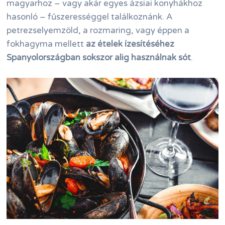
magyarhoz – vagy akár egyes ázsiai konyhákhoz
hasonló – fűszerességgel találkoznánk. A
petrezselyemzöld, a rozmaring, vagy éppen a
fokhagyma mellett
az ételek ízesítéséhez
Spanyolországban sokszor alig használnak sót
.