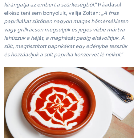
kirángatja az embert a szürkeségből."
Ráadásul
elkészíteni sem bonyolult, vallja Zoltán
: „A friss
paprikákat sütőben nagyon magas hőmérsékleten
vagy grillrácson megsütjük és jeges vízbe mártva
lehúzzuk a héját, a magházát pedig eltávolítjuk. A
sült, megtisztított paprikákat egy edénybe tesszük
és hozzáadjuk a sült paprika konzervet lé nélkül.”