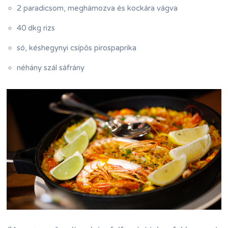
2 paradicsom, meghámozva és kockára vágva
40 dkg rizs
só, késhegynyi csípős pirospaprika
néhány szál sáfrány