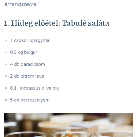
érrendszerre.
”
1. Hideg előétel: Tabulé saláta
1 csokor újhagyma
0.3 kg bulgur
4 db paradicsom
2 db citrom leve
0.1 l extraszűz olíva olaj
5 ek petrezselyem