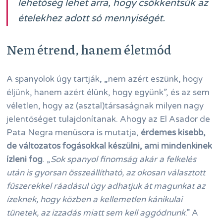
lehetőség lehet arra, hogy csökkentsük az
ételekhez adott só mennyiségét.
Nem étrend, hanem életmód
A spanyolok úgy tartják, „nem azért eszünk, hogy
éljünk, hanem azért élünk, hogy együnk”, és az sem
véletlen, hogy az (asztal)társaságnak milyen nagy
jelentőséget tulajdonítanak. Ahogy az El Asador de
Pata Negra menüsora is mutatja,
érdemes kisebb,
de változatos fogásokkal készülni, ami mindenkinek
ízleni fog
. „
Sok spanyol finomság akár a felkelés
után is gyorsan összeállítható, az okosan választott
fűszerekkel ráadásul úgy adhatjuk át magunkat az
ízeknek, hogy közben a kellemetlen kánikulai
tünetek, az izzadás miatt sem kell aggódnunk
.” A