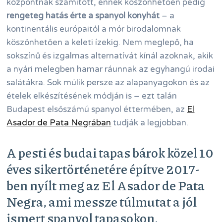
központnak számított, ennek köszönhetően pedig
rengeteg hatás érte a spanyol konyhát
– a
kontinentális európaitól a mór birodalomnak
köszönhetően a keleti ízekig. Nem meglepő, ha
sokszínű és izgalmas alternatívát kínál azoknak, akik
a nyári melegben hamar ráunnak az egyhangú irodai
salátákra. Sok múlik persze az alapanyagokon és az
ételek elkészítésének módján is – ezt talán
Budapest elsőszámú spanyol éttermében, az
El
Asador de Pata Negrában
tudják a legjobban.
A pesti és budai tapas bárok közel 10
éves sikertörténetére építve 2017-
ben nyílt meg az El Asador de Pata
Negra, ami messze túlmutat a jól
ismert spanyol tapasokon.