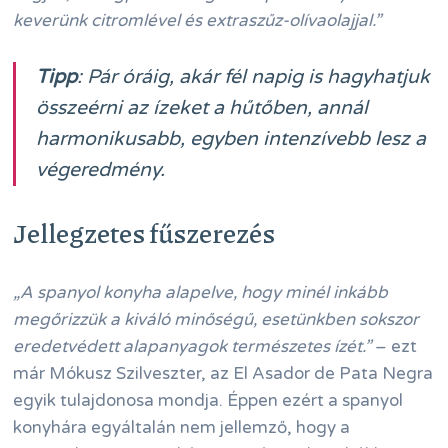
keverünk citromlével és extraszűz-olívaolajjal.”
Tipp
: Pár óráig, akár fél napig is hagyhatjuk
összeérni az ízeket a hűtőben, annál
harmonikusabb, egyben intenzívebb lesz a
végeredmény.
Jellegzetes fűszerezés
„A spanyol konyha alapelve, hogy minél inkább
megőrizzük a kiváló minőségű, esetünkben sokszor
eredetvédett alapanyagok természetes ízét.”
– ezt
már Mókusz Szilveszter, az El Asador de Pata Negra
egyik tulajdonosa mondja. Éppen ezért a spanyol
konyhára egyáltalán nem jellemző, hogy a