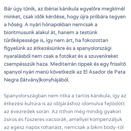
Bár úgy tűnik, az ibériai kánikula egyelőre megkímél
minket, csak idők kérdése, hogy újra próbára tegyen
a hőség. A nyári hónapokban nemcsak a
bioritmusunk alakul át, hanem a testünk
tűrőképessége is, így nem árt, ha fokozottan
figyelünk az étkezésünkre és a spanyolországi
nyaralásból nem csak a fotókat és a szuveníreket
csempésszük haza. Mediterrán tippek és egy frissítő
spanyol nyári menü következik az El Asador de Pata
Negra (látvány)konyhájából.
Spanyolországban nem ritka a tartós kánikula, így az
étkezési kultúra is az időjáráshoz idomulva fejlődött
az évezredek során. Az itthon még mindig gyakori
zsíros és fűszeres vacsorák, amellyel kompenzáljuk
az egész napos rohanást, nemcsak a bikini body-tól