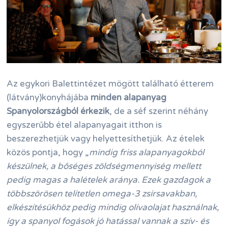
Az egykori Balettintézet mögött található étterem
(látvány)konyhájába
minden alapanyag
Spanyolországból érkezik
, de a séf szerint néhány
egyszerűbb étel alapanyagait itthon is
beszerezhetjük vagy helyettesíthetjük. Az ételek
közös pontja, hogy „
mindig friss alapanyagokból
készülnek, a bőséges zöldségmennyiség mellett
pedig magas a halételek aránya. Ezek gazdagok a
többszörösen telítetlen omega-3 zsírsavakban,
elkészítésükhöz pedig mindig olívaolajat használnak,
így a spanyol fogások jó hatással vannak a szív- és