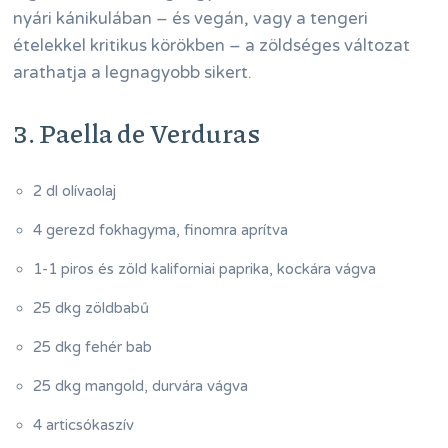
nyári kánikulában – és vegán, vagy a tengeri
ételekkel kritikus körökben – a zöldséges változat
arathatja a legnagyobb sikert.
3. Paella de Verduras
2 dl olívaolaj
4 gerezd fokhagyma, finomra aprítva
1-1 piros és zöld kaliforniai paprika, kockára vágva
25 dkg zöldbabű
25 dkg fehér bab
25 dkg mangold, durvára vágva
4 articsókaszív