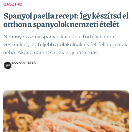
GASZTRÓ
Spanyol paella recept: Így készítsd el
otthon a spanyolok nemzeti ételét
Néhány száz év spanyol kulináriai fortélyai nem
vesznek el, legfeljebb átalakulnak és fel-fellángolnak
néha. Akár a narancságak egy hatalmas...
MOLNÁR PÉTER