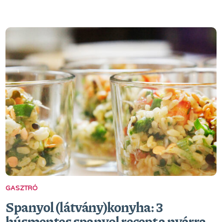
GASZTRÓ
Spanyol (látvány)konyha: 3
húsmentes spanyol recept a nyárra