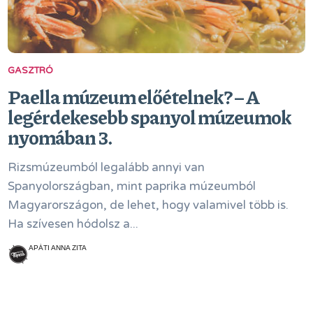
GASZTRÓ
Paella múzeum előételnek? – A
legérdekesebb spanyol múzeumok
nyomában 3.
Rizsmúzeumból legalább annyi van
Spanyolországban, mint paprika múzeumból
Magyarországon, de lehet, hogy valamivel több is.
Ha szívesen hódolsz a...
APÁTI ANNA ZITA