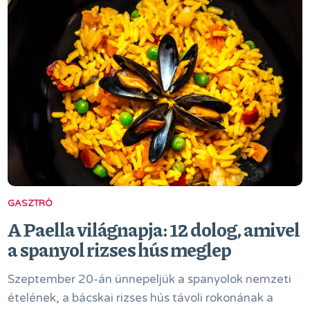
GASZTRÓ
A Paella világnapja: 12 dolog, amivel
a spanyol rizses hús meglep
Szeptember 20-án ünnepeljük a spanyolok nemzeti
ételének, a bácskai rizses hús távoli rokonának a