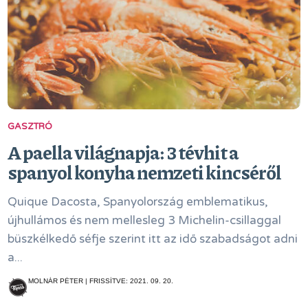
GASZTRÓ
A paella világnapja: 3 tévhit a
spanyol konyha nemzeti kincséről
Quique Dacosta, Spanyolország emblematikus,
újhullámos és nem mellesleg 3 Michelin-csillaggal
büszkélkedő séfje szerint itt az idő szabadságot adni
a...
MOLNÁR PÉTER | FRISSÍTVE: 2021. 09. 20.