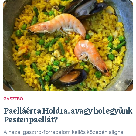
GASZTRÓ
Paelláért a Holdra, avagy hol együnk
Pesten paellát?
A hazai gasztro-forradalom kellős közepén aligha