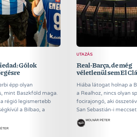
Magazin
Hírlevél
Kapcsolat
Adatkezelés
UTAZÁS
Search
iedad: Gólok
Real-Barça, de még
rgésre
véletlenül sem El Clá
rbi épp olyan
Hiába látogat holnap a 
s, mint Baszkföld maga.
a Realhoz, nincs olyan s
a régió legismertebb
focirajongó, aki összeté
ségkívül a Bilbao, a
San Sebastián-i meccset a
MOLNÁR PÉTER
PÉTER