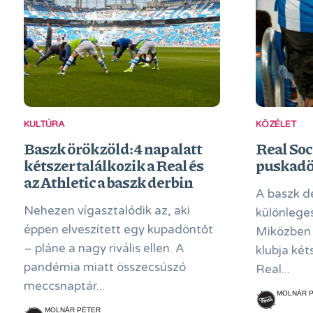
KULTÚRA
KÖZÉLET
Baszk örökzöld: 4 nap alatt
Real Soc
kétszer találkozik a Real és
puskadö
az Athletic a baszk derbin
A baszk de
Nehezen vígasztalódik az, aki
különlege
éppen elveszített egy kupadöntőt
Miközben 
– pláne a nagy rivális ellen. A
klubja két
pandémia miatt összecsúszó
Real...
meccsnaptár...
MOLNÁR 
MOLNÁR PÉTER