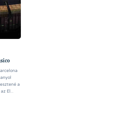
sico
Barcelona
panyol
vesztené a
z El...