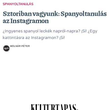
SPANYOLTANULÁS
Sztoriban vagyunk: Spanyoltanulás
az Instagramon
¿Ingyenes spanyol leckék napról-napra? ¡Sí! ¿Egy
kattintásra az Instagramon? ¡Sí!
MOLNÁR PÉTER