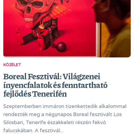
KÖZÉLET
Boreal Fesztivál: Világzenei
ínyencfalatok és fenntartható
fejlődés Tenerifén
Szeptemberben immáron tizenkettedik alkalommal
rendezték meg a négynapos Boreal fesztivált Los
Silosban, Tenerife északkeleti részén fekvő
falucskában. A fesztivál...