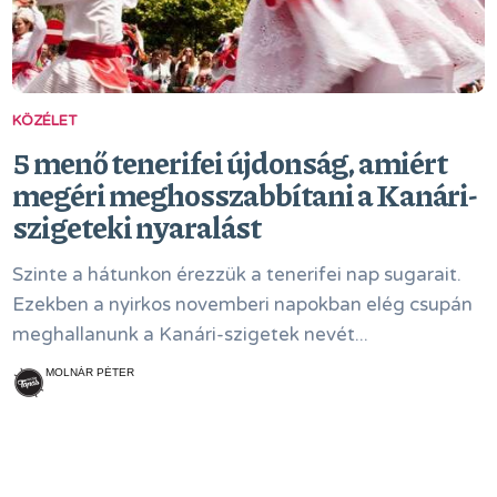
KÖZÉLET
5 menő tenerifei újdonság, amiért
megéri meghosszabbítani a Kanári-
szigeteki nyaralást
Szinte a hátunkon érezzük a tenerifei nap sugarait.
Ezekben a nyirkos novemberi napokban elég csupán
meghallanunk a Kanári-szigetek nevét...
MOLNÁR PÉTER