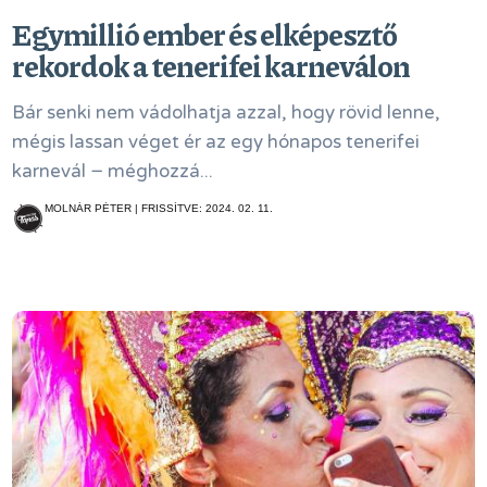
Egymillió ember és elképesztő
rekordok a tenerifei karneválon
Bár senki nem vádolhatja azzal, hogy rövid lenne,
mégis lassan véget ér az egy hónapos tenerifei
karnevál − méghozzá...
MOLNÁR PÉTER | FRISSÍTVE: 2024. 02. 11.