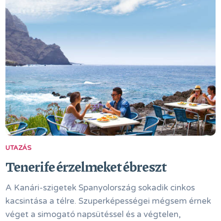
UTAZÁS
Tenerife érzelmeket ébreszt
A Kanári-szigetek Spanyolország sokadik cinkos
kacsintása a télre. Szuperképességei mégsem érnek
véget a simogató napsütéssel és a végtelen,