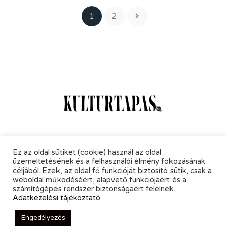
1
2
Online Magazin
Hírlevél
Kapcsolat
Adatkezelés
Ez az oldal sütiket (cookie) használ az oldal
üzemeltetésének és a felhasználói élmény fokozásának
céljából. Ezek, az oldal fő funkcióját biztosító sütik, csak a
weboldal működéséért, alapvető funkciójáért és a
számítógépes rendszer biztonságáért felelnek.
Adatkezelési tájékoztató
© 2021 KultúrTapas - All Rights Reserved.
Engedélyezés