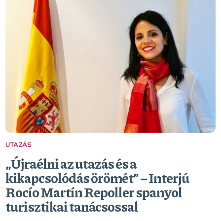
UTAZÁS
„Újraélni az utazás és a
kikapcsolódás örömét” – Interjú
Rocío Martín Repoller spanyol
turisztikai tanácsossal