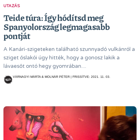
UTAZÁS
Teide túra: Így hódítsd meg
Spanyolország legmagasabb
pontját
A Kanári-szigeteken található szunnyadó vulkánról a
sziget őslakói úgy hitték, hogy a gonosz lakik a
lávaesőt ontó hegy gyomrában....
VÁRNAGYI MÁRTA & MOLNÁR PÉTER | FRISSÍTVE: 2021. 11. 03.