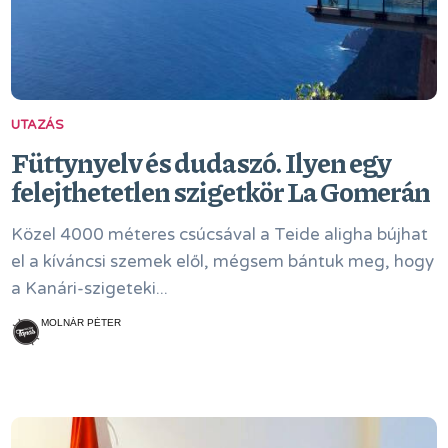
UTAZÁS
Füttynyelv és dudaszó. Ilyen egy
felejthetetlen szigetkör La Gomerán
Közel 4000 méteres csúcsával a Teide aligha bújhat
el a kíváncsi szemek elől, mégsem bántuk meg, hogy
a Kanári-szigeteki...
MOLNÁR PÉTER